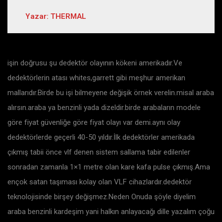
Yazar: THERMAL
işin doğrusu şu dedektör olayının kökeni amerikadır.Ve
dedektörlerin atası whites,garrett gibi meşhur amerikan
mallarıdır.Birde bu işi bilmeyene değişik örnek verelin.misal araba
alırsın.araba ya benzinli yada dizeldir.birde arabaların modele
göre fiyat güvenliğe göre fiyat olayı var demi.aynı olay
dedektörlerde geçerli 40-50 yıldır.İlk dedektörler amerikada
çıkmış tabii önce vlf denen sistem sallama tabir edilenler
sonradan zamanla 1×1 metre olan kare kafa pulse çıkmış.Ama
ençok satan taşıması kolay olan VLF cihazlardır.dedektör
teknolojisinde birşey değişmez.Neden Onuda şöyle diyelim
araba benzinli kardeşim yani halkın anlayacağı dille yazalım çoğu