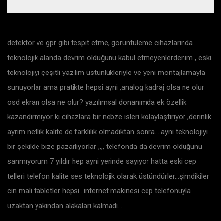
detektör ve gpr gibi tespit etme, görüntüleme cihazlarında
teknolojik alanda devrim olduğunu kabul etmeyenlerdenim , eski
teknolojiyi çeşitli yazılım üstünlükleriyle ve yeni montajlamayla
sunuyorlar ama pratikte hepsi ayni ,analog kadraj olsa ne olur
osd ekran olsa ne olur? yazılımsal donanımda ek özellik
kazandırmıyor ki cihazlara bir nebze isleri kolaylaştırıyor ,derinlik
ayrım netlik kalite de farklılık olmadıktan sonra….ayni teknolojiyi
bir şekilde bize pazarlıyorlar ,,,, telefonda da devrim olduğunu
sanmıyorum 7 yıldır hep ayni yerinde sayıyor hatta eski cep
telleri telefon kalite ses teknolojik olarak üstündürler…şimdikiler
cin mali tabletler hepsi…internet makinesi cep telefonuyla
uzaktan yakından alakaları kalmadı….