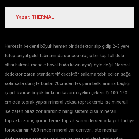
Yazar: THERMAL
Herkesin beklenti büyük hemen bir dedektör alıp gidip 2-3 yere
tutup sinyal geldi tabii anında sonuca ulaşıp bir küp full dolu
altını bulmak mesele hayal buda kazın ayağı öyle değil. Normal
dedektör zaten standart vlf dedektör sallama tabir edilen sağa
sola salla dur.işte bunlar 20cmden tek para belki arama başlığı
çapı büyürse büyük bir küpü kazanı diyelim çekeceği 100-120
cm oda toprak yapısı mineral yoksa toprak temiz ise.mineralli
ise zaten biraz zor ararsınız hangi sistem olsa mineralli
toprakta zor iş görür..Temiz toprak varmı dersen oda yok türkiye
torpaklarının %80 ninde mineral var deniyor…İşte meşhur