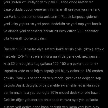
yerli üreten vlf üretiyor demi peki 10 sene önce üreten vlf
yapıyorduda bugün gene aynı firmalar vlf üretiyor yani ne fark
var.Fark ne dersen onuda anlatalım.. Plastik kalıpçıya gidersin
yeni kalıp yaptırırsın.yeni panel dedektör ve yeni sap yeni başlık
ve alsana yeni dedektör.Cafcaflı bir isim Zitron VLF dedektör
gibi.Mineralli toprakta çalışır.
Önceden 8-10 metre diye satardı baktılar işin çivisi çıkmış artık o
metreler 2-3-4 metrelere indi ama vlfde gene çekmez.yani en
kralı 30 cm başlıkla taş çatlasa 120-150 cm çeker oda temiz
toprakta.vede orda lağım kapağı gibi bişey oalcakda 150 cmden
çeksin.. Yani 2-3 senede bir yeni model çıkar kasa değiştir. sap
değiştir.Başlık değiştir. birde panelde ekran ekle led ısıklarınıda
sarı kırmızı mavi yap sonuçta 2016 model dedektör bile hazır..
Gelelim diğer yabancılara onlardada mevzu aynı yani onlarda
sistem velf geriye gene kasa değiştir yeni kasa yeni isim olay