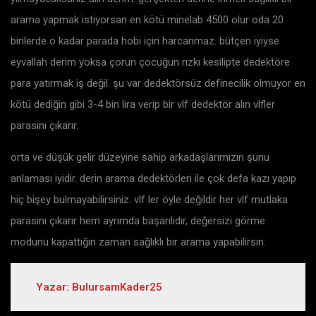
arama yapmak istiyorsan en kötü minelab 4500 olur oda 20
binlerde o kadar parada hobi için harcanmaz. bütçen iyiyse
eyvallah derim yoksa çorun çocuğun rızkı kesilipte dedektöre
para yatırmak iş değil. şu var dedektörsüz definecilik olmuyor en
kötü dediğin gibi 3-4 bin lira verip bir vlf dedektör alın vlfler
parasını çıkarır.
orta ve düşük gelir düzeyine sahip arkadaşlarımızın şunu
anlaması iyidir. derin arama dedektörleri ile çok defa kazı yapıp
hiç bişey bulmayabilirsiniz. vlf ler öyle değildir her vlf mutlaka
parasını çıkarır hem ayrımda başarılıdır, değersizi görme
modunu kapattığın zaman sağlıklı bir arama yapabilirsin.
Yazar: BulursamKader25