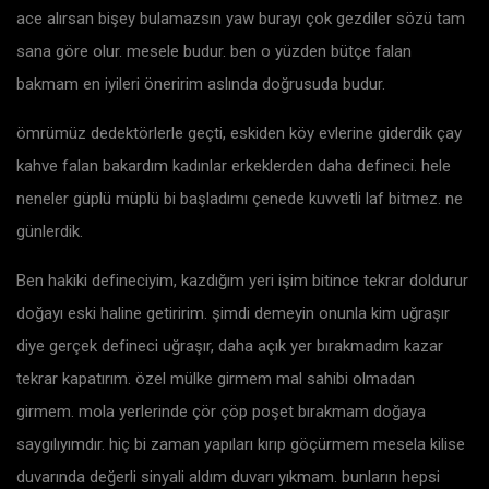
ace alırsan bişey bulamazsın yaw burayı çok gezdiler sözü tam
sana göre olur. mesele budur. ben o yüzden bütçe falan
bakmam en iyileri öneririm aslında doğrusuda budur.
ömrümüz dedektörlerle geçti, eskiden köy evlerine giderdik çay
kahve falan bakardım kadınlar erkeklerden daha defineci. hele
neneler güplü müplü bi başladımı çenede kuvvetli laf bitmez. ne
günlerdik.
Ben hakiki defineciyim, kazdığım yeri işim bitince tekrar doldurur
doğayı eski haline getiririm. şimdi demeyin onunla kim uğraşır
diye gerçek defineci uğraşır, daha açık yer bırakmadım kazar
tekrar kapatırım. özel mülke girmem mal sahibi olmadan
girmem. mola yerlerinde çör çöp poşet bırakmam doğaya
saygılıyımdır. hiç bi zaman yapıları kırıp göçürmem mesela kilise
duvarında değerli sinyali aldım duvarı yıkmam. bunların hepsi