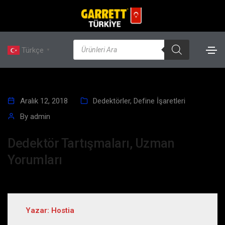
Türkçe
▼
Aralık 12, 2018
Dedektörler
,
Define İşaretleri
By
admin
Dedektör Tartışmaları, Uzman
Yorumları
Yazar: Hostia