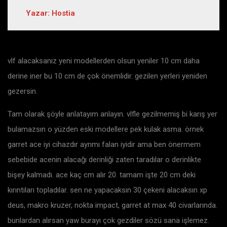
Yazar: Hostia
vlf alacaksanız yeni modellerden olsun yeniler 10 cm daha
derine iner bu 10 cm de çok önemlidir. gezilen yerleri yeniden
gezersin.
Tam olarak şöyle anlatayım anlayın. vlfle gezilmemiş bi karış yer
bulamazsın o yüzden eski modellere pek kulak asma. örnek
garret ace iyi cihazdır ayrımı falan iyidir ama ben önermem
sebebide acenin alacağı derinliği zaten taradılar o derinlikte
bişey kalmadı. ace kaç cm alır 20. tamam işte 20 cm deki
kırıntıları topladılar. sen ne yapacaksın 30 çekeni alacaksın xp
deus, makro kruzer, nokta impact, garret at max 40 civarlarında.
bunlardan alırsan yaw burayı çok gezdiler sözü sana işlemez.