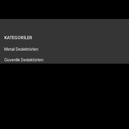
KATEGORILER
Metal Dedektörleri
Güvenlik Dedektörleri
Gold Pan & Altın Eleme
Tek Para Dedektörleri
Define Dedektörleri
PinPointer Cihazları
HIZLI MENÜ