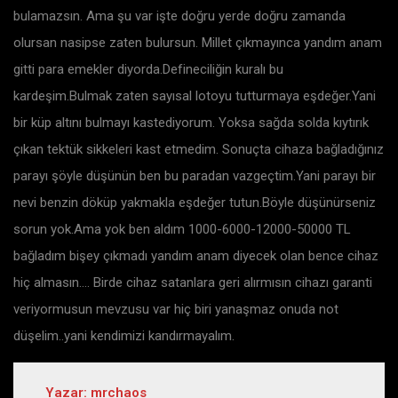
bulamazsın. Ama şu var işte doğru yerde doğru zamanda
olursan nasipse zaten bulursun. Millet çıkmayınca yandım anam
gitti para emekler diyorda.Defineciliğin kuralı bu
kardeşim.Bulmak zaten sayısal lotoyu tutturmaya eşdeğer.Yani
bir küp altını bulmayı kastediyorum. Yoksa sağda solda kıytırık
çıkan tektük sikkeleri kast etmedim. Sonuçta cihaza bağladığınız
parayı şöyle düşünün ben bu paradan vazgeçtim.Yani parayı bir
nevi benzin döküp yakmakla eşdeğer tutun.Böyle düşünürseniz
sorun yok.Ama yok ben aldım 1000-6000-12000-50000 TL
bağladım bişey çıkmadı yandım anam diyecek olan bence cihaz
hiç almasın…. Birde cihaz satanlara geri alırmısın cihazı garanti
veriyormusun mevzusu var hiç biri yanaşmaz onuda not
düşelim..yani kendimizi kandırmayalım.
Yazar: mrchaos