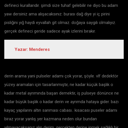
defineci kurallarıdır. şimdi size tuhaf gelebilir ne diyo bu adam
yaw dersiniz ama alışacaksınız. burası dağ diye yi iç pirini
pisliğini yığ haydi eyvallah git olmaz. doğaya saygılı olmalıyız.
gerçek defineci geride sadece ayak izlerini bırakır.
Yazar: Menderes
derin arama yani pulseler adamı çok yorar, şöyle. vlf dedektör
yüzey aramaları için tasarlanmıştır, ne kadar küçük başlık o
kadar metal ayrımında başarı demektir, iş pulseye dönünce ne
kadar büyük başlık o kadar derin ve ayrımda hataya gider. bazı
kayaç yapılarını altın sanması cabası.. kısacası puseler adamı
biraz yorar yanlış yer kazmana neden olur bundan
yılmayacaksanız alın derim. gerçekten derine inmek sağlıklı bir