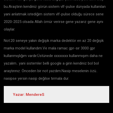
bu.Araştırın kendiniz görün.sistem vlf-pulse dünyada kullanılan
yani anlatmak istediğim sistem vlf-pulse olduğu sürece sene
2020-2025 olsada Allah ömür verirse gene yazarız gene aynı
olaylar.
Not:20 seneye yakın değişik marka dedektör en az 20 değişik
marka model kullandım.Ve mala ramac gpr-sır 3000 gpr
kullanmışlığım vardır.Üstünede xxxxxxxx kullanmışım daha ne
yazalım.. yani sistemler belli google a girin kendiniz bol bol
araştırınız. Önceden bir not yazdım.Nasip meselenin özü..
nasipse yersin nasip değilse tırmala dur.
Yazar: MendereS