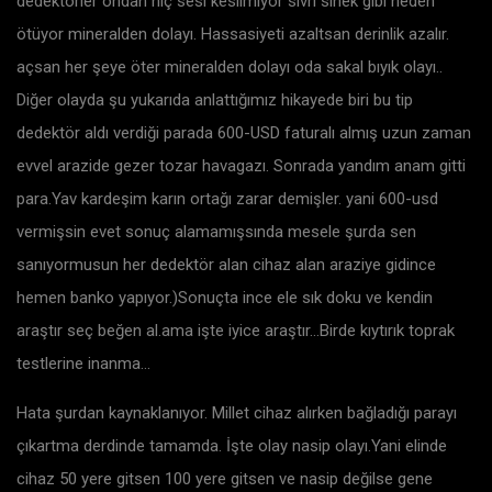
dedektörler ondan hiç sesi kesilmiyor sivri sinek gibi neden
ötüyor mineralden dolayı. Hassasiyeti azaltsan derinlik azalır.
açsan her şeye öter mineralden dolayı oda sakal bıyık olayı..
Diğer olayda şu yukarıda anlattığımız hikayede biri bu tip
dedektör aldı verdiği parada 600-USD faturalı almış uzun zaman
evvel arazide gezer tozar havagazı. Sonrada yandım anam gitti
para.Yav kardeşim karın ortağı zarar demişler. yani 600-usd
vermişsin evet sonuç alamamışsında mesele şurda sen
sanıyormusun her dedektör alan cihaz alan araziye gidince
hemen banko yapıyor.)Sonuçta ince ele sık doku ve kendin
araştır seç beğen al.ama işte iyice araştır…Birde kıytırık toprak
testlerine inanma…
Hata şurdan kaynaklanıyor. Millet cihaz alırken bağladığı parayı
çıkartma derdinde tamamda. İşte olay nasip olayı.Yani elinde
cihaz 50 yere gitsen 100 yere gitsen ve nasip değilse gene