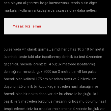
ses olayına alıştınızmı boşa kazmazsınız tercih sizin diger
markaları kullanan arkadaşlarda yazarsa olay daha netleşir.
Yazar: kızılelma
pulse yada vlf olarak görme,,, şimdi her cihaz 10 x 10 bir metal
üzerinde teste tabi olur ispatlanmış derinlik bu test üzerinden
geçerlidir. mesela lorenz z1 4 buçuk metrede ispatlanmış
derinliği var minelab gpz 7000 ise 3 metre biri vlf biri pulse
önemli olan kalitesi 175 cm bir adam boyu ve 2 bilezik siz
düşünün 25 cm lik bir küpü kaç metreden nasıl alacağını ve
önemli olan bir nokta daha var siz bu cihaz ile boşluğu 1×1
başlık ile 3 metreden buldunuz mezarın içi boş mu dolumu nasıl
tespit edeceksiniz bu cihazlar malzemenin üzerinde boşluk var