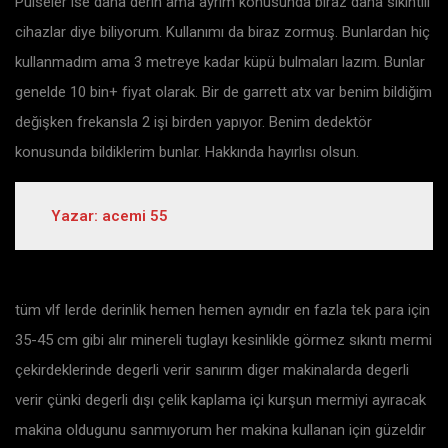
Pulseler ise daha derin ama ayrım konusunda biraz daha sıkıntılı
cihazlar diye biliyorum. Kullanımı da biraz zormuş. Bunlardan hiç
kullanmadım ama 3 metreye kadar küpü bulmaları lazım. Bunlar
genelde 10 bin+ fiyat olarak. Bir de garrett atx var benim bildiğim
değişken frekansla 2 işi birden yapıyor. Benim dedektör
konusunda bildiklerim bunlar. Hakkında hayırlısı olsun.
Yazar: acemi 55
tüm vlf lerde derinlik hemen hemen aynıdır en fazla tek para için
35-45 cm gibi alır minereli tuglayı kesinlikle görmez sıkıntı mermi
çekirdeklerinde degerli verir sanırım diger makinalarda degerli
verir çünki degerli dışı çelik kaplama içi kurşun mermiyi ayıracak
makina oldugunu sanmıyorum her makina kullanan için güzeldir