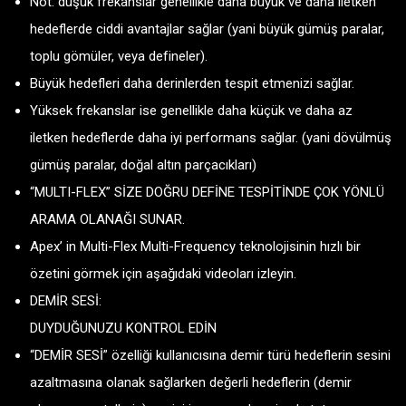
Not: düşük frekanslar genellikle daha büyük ve daha iletken
hedeflerde ciddi avantajlar sağlar (yani büyük gümüş paralar,
toplu gömüler, veya defineler).
Büyük hedefleri daha derinlerden tespit etmenizi sağlar.
Yüksek frekanslar ise genellikle daha küçük ve daha az
iletken hedeflerde daha iyi performans sağlar. (yani dövülmüş
gümüş paralar, doğal altın parçacıkları)
“MULTI-FLEX” SİZE DOĞRU DEFİNE TESPİTİNDE ÇOK YÖNLÜ
ARAMA OLANAĞI SUNAR.
Apex’ in Multi-Flex Multi-Frequency teknolojisinin hızlı bir
özetini görmek için aşağıdaki videoları izleyin.
DEMİR SESİ:
DUYDUĞUNUZU KONTROL EDİN
“DEMİR SESİ” özelliği kullanıcısına demir türü hedeflerin sesini
azaltmasına olanak sağlarken değerli hedeflerin (demir