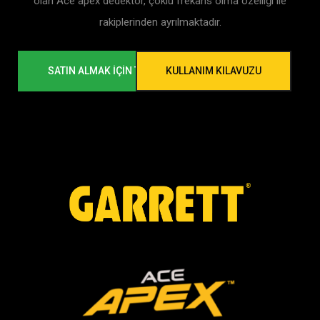
olan Ace apex dedektör, çoklu frekans olma özelliği ile
rakiplerinden ayrılmaktadır.
SATIN ALMAK İÇİN TIKLA
KULLANIM KILAVUZU