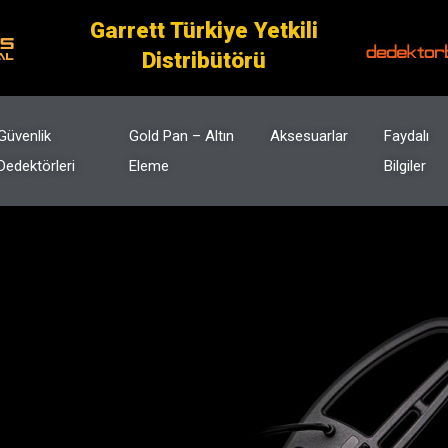
Garrett Türkiye Yetkili
Distribütörü
Güvenlik
Gold Pan – Altın
Aksesuarlar
Faydalı
Dedektörleri
Eleme
Bilgiler