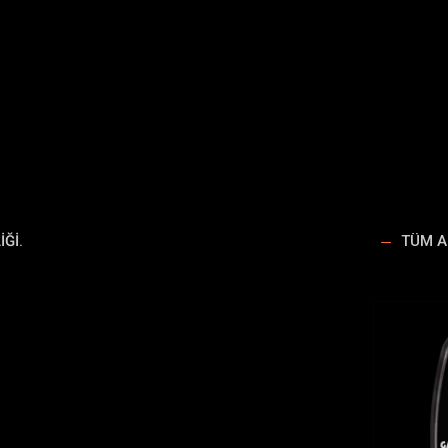
ĞI.
TÜM A