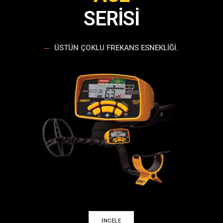
SERİSİ
ÜSTÜN ÇOKLU FREKANS ESNEKLIĞI.
İNCELE