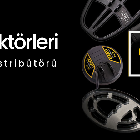
törleri
stribütörü