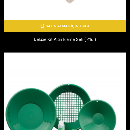
SATIN ALMAK İÇİN TIKLA
Deluxe Kit Altın Eleme Seti ( 4’lü )