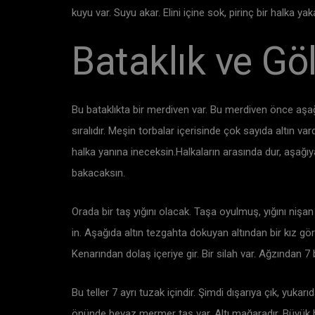
kuyu var. Suyu akar. Elini içine sok, pirinç bir halka
Bataklık ve Gö
Bu bataklıkta bir merdiven var. Bu merdiven önce aşağı
sıralıdır. Meşin torbalar içerisinde çok sayıda altın 
halka yanına ineceksin.Halkaların arasında dur, aşağıy
bakacaksın.
Orada bir taş yığını olacak. Taşa oyulmuş, yığını nişan
in. Aşağıda altın tezgahta dokuyan altından bir kız göre
Kenarından dolaş içeriye gir. Bir silah var. Ağzından 7 b
Bu teller 7 ayrı tuzak içindir. Şimdi dışarıya çık, yukarı
önünde beyaz mermer taş var. Altı mağaradır. Büyük 