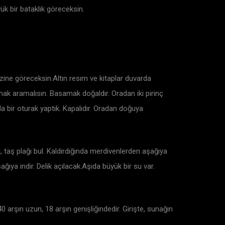
ük bir bataklık göreceksin.
azine göreceksin.Altın resım ve kitaplar duvarda
mak aramalısın. Basamak doğaldır. Oradan iki pirinç
da bir oturak yaptık. Kapalıdır. Oradan doğuya
i, taş plağı bul. Kaldırdığında merdivenlerden aşağıya
ağıya indir. Delik açılacak.Aşıda büyük bir su var.
. 40 arşın uzun, 18 arşın genişliğindedir. Girişte, sunağın