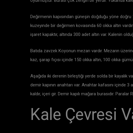
oyulmuştur. Burası çok zengin bir yerdir. Yukarıda kale
Değirmenin kapısından güneşin doğduğu yöne doğru 10 a
kuzeyınde bir değirmen kovasında 60 okka altın vardır. 
işaret kapaktır, altında 300 adet altın var. Kalenin ol
Batıda zavzek Koyonun mezarı vardır. Mezarın üzerinde
kaz, şarap fıçısı içinde 150 okka altın, 100 okka gümü
Aşağıda iki derenin birleştiği yerde solda bir kayalık va
demir kapının anahtarı var. Anahtar kafasını içinde 3 alt
kaldır, içeri gir. Demir kapılı mağara burasıdır. Paralar
Kale Çevresi V