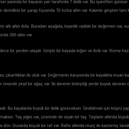
nun yanında bir kayanın yan tarafında 7 delik var. Bu işaretten güneye 
derinlikte bir şarap fıçısında 70 torba altın var. Kalenin girişinin tam 
erin altı altın dolu. Buradan aşağıda, kayınlık vadide bir değirmen var
ında 300 altın var.
ce bir yerden ulaşılır. Girişte bir kayada leğen ve ibrik var. Roma haz
u çıkarttıkları iki oluk var. Değirmenin karşısında bir kayalıkta insan ka
 önünde yeşil bir ağaç var. İki derenin birleştiği yerde büyük derenin 
ır. Bu kayalarda büyük bir delik göreceksin. Girebilmek için köprü yapma
ısın. Taş yığını var, üzerinde de siyah bir taş. Taşların altında büyük bir
 dön. Duvarda küçük bir raf var. Rafın altında murç ile kazınmış tavuk 