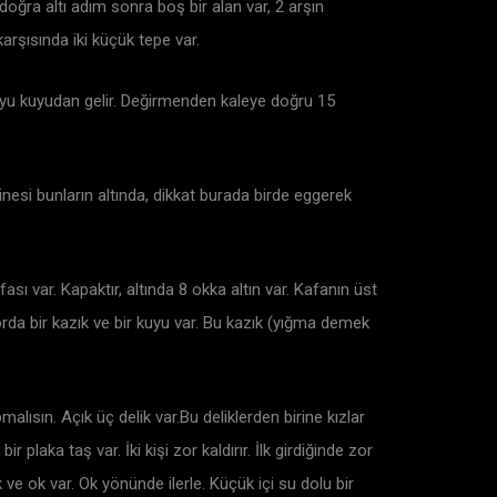
doğra altı adım sonra boş bir alan var, 2 arşın
karşısında iki küçük tepe var.
, suyu kuyudan gelir. Değirmenden kaleye doğru 15
inesi bunların altında, dikkat burada birde eggerek
fası var. Kapaktır, altında 8 okka altın var. Kafanın üst
orda bir kazık ve bir kuyu var. Bu kazık (yığma demek
lısın. Açık üç delik var.Bu deliklerden birine kızlar
 plaka taş var. İki kişi zor kaldırır. İlk girdiğinde zor
ve ok var. Ok yönünde ilerle. Küçük içi su dolu bir