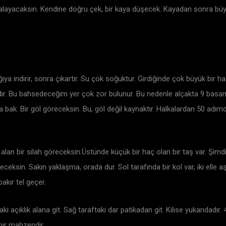
 yakalayacaksın. Kendine doğru çek, bir kaya düşecek. Kayadan sonra büy
l
ya indirir, sonra çıkartır. Su çok soğuktur. Girdiğinde çok büyük bir h
vardır. Bu bahsedeceğim yer çok zor bulunur. Bu nedenle alçakta 9 basa
a bak. Bir göl göreceksin. Bu, göl değil kaynaktır. Halkalardan 50 adım
 alan bir silah göreceksin.Üstünde küçük bir haç olan bir taş var. Şimd
ceksin. Sakın yaklaşma, orada dur. Sol tarafında bir kol var, iki elle aş
akır tel geçer.
daki açıklık alana git. Sağ taraftaki dar patikadan git. Kilise yukarıdadır
bir mahzendir.