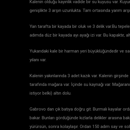
Kalenin olduğu kayınlık vadide bir su kuyusu var. Kuyu
genişlikte 3 arşın uzunlukta. Tam ortasında yarım arşın 
Yan tarafta bir kayada bir oluk ve 3 delik var.Bu tepel
adımda düz bir kayada ayı ayağı izi var. Bu kapaktır, alt
Yukarıdaki kale bir harman yeri büyüklüğündedir ve sade
yılanı var.
Kalenin yakınlarında 3 adet kazık var. Kalenin girşinde s
tarafında mağara var. İçinde su kaynağı var. Mağaranın
istiyor belki) altın dolu.
Gabrovo dan çık batıya doğru git. Burmalı kayalar ordad
bakar. Bunları gördüğünde kızlarla delikler arasına bakmal
yürürsün, sonra kolaylaşır. Ordan 150 adım say ve sola