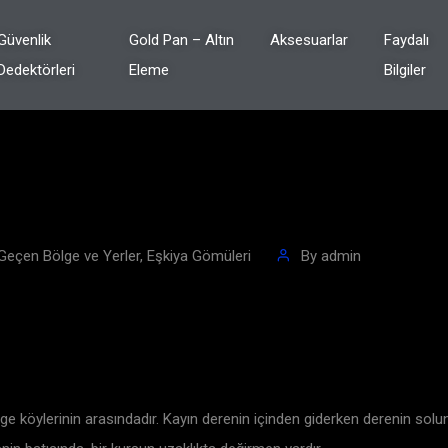
Güvenlik
Gold Pan – Altın
Aksesuarlar
Faydalı
Dedektörleri
Eleme
Bilgiler
 Geçen Bölge ve Yerler
,
Eşkiya Gömüleri
By
admin
e köylerinin arasındadır. Kayın derenin içinden giderken derenin solund