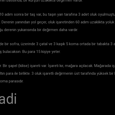
nin batısında, bir kurşun uzaklıkta değirmen vardır.
dım sonra bir taş var, bu taşın yan tarafına 3 adet oluk oyulmuştur, 
Derenin yanından yol geçer, oluk işaretinden 60 adım uzaklıkta yoluk ke
duğu derenin yukarısında bir değirmen daha vardır.
 bir sofra, üzerinde 3 çatal ve 3 kaşık 5 koma ortada bir tabakta 3 a
ş bulacaksın. Bu para 15 kişiye yeter.
r. Bir şapel (kilise) işareti var. İşareti kır, mağara açılacak. Mağarada 
ın para ile birlikte. 3 oluk işaretli değirmenin üst tarafında yüksek bir 
 Roma parasıdır.
adi