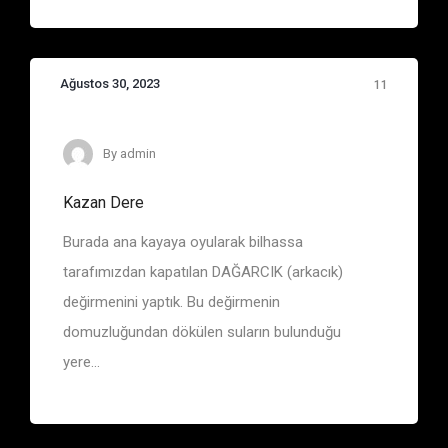
Ağustos 30, 2023
11
Eşkiya Belgelerinde Adı Geçen Bölge ve Yerler
By
admin
Kazan Dere
Burada ana kayaya oyularak bilhassa
tarafımızdan kapatılan DAĞARCIK (arkacık)
değirmenini yaptık. Bu değirmenin
domuzluğundan dökülen suların bulunduğu
yere...