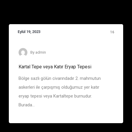
Eylül 19, 2023
16
Eşkiya Belgelerinde Adı Geçen Bölge ve Yerler
By
admin
Kartal Tepe veya Katır Eryap Tepesi
Bölge sazlı gölün civarındadır 2. mahmutun
askerleri ile çarpışmış olduğumuz yer katır
eryap tepesi veya Kartaltepe burnudur.
Burada...