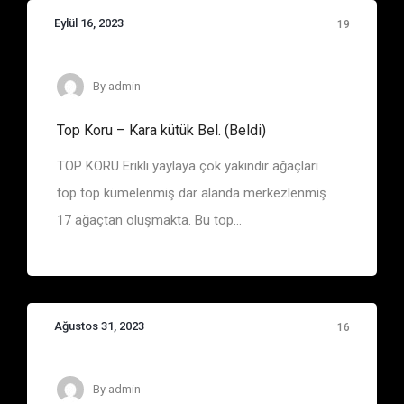
Eylül 16, 2023
19
Eşkiya Belgelerinde Adı Geçen Bölge ve Yerler
By
admin
Top Koru – Kara kütük Bel. (Beldi)
TOP KORU Erikli yaylaya çok yakındır ağaçları
top top kümelenmiş dar alanda merkezlenmiş
17 ağaçtan oluşmakta. Bu top...
Ağustos 31, 2023
16
Eşkiya Belgelerinde Adı Geçen Bölge ve Yerler
By
admin