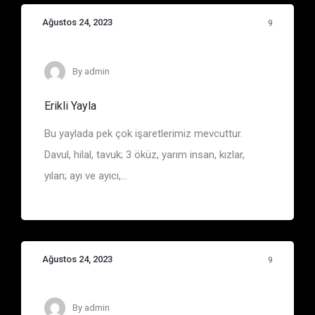
Ağustos 24, 2023
9
Eşkiya Belgelerinde Adı Geçen Bölge ve Yerler
By
admin
Erikli Yayla
Bu yaylada pek çok işaretlerimiz mevcuttur.
Davul, hilal, tavuk; 3 öküz, yarım insan, kızlar,
yılan; ayı ve ayıcı,...
Ağustos 24, 2023
9
By
admin