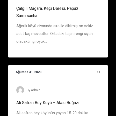
Çalgılı Mağara, Keçi Deresi, Papaz
Samirsanha
Ağcılık köyü civarında sıra ile dikilmiş on sekiz
adet taş mevcuttur. Ortadaki taşın rengi siyah
olacaktır içi oyuk...
Ağustos 31, 2023
11
Eşkiya Belgelerinde Adı Geçen Bölge ve Yerler
By
admin
Ali Safran Bey Köyü – Aksu Boğazı
Ali safran bey köyünün yayan 15-20 dakika