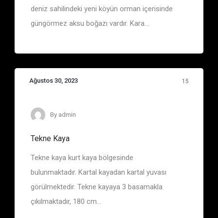
deniz sahilindeki yeni köyün orman içerisinde
güngörmez aksu boğazı vardır. Kara...
Ağustos 30, 2023
15
Eşkiya Belgelerinde Adı Geçen Bölge ve Yerler
By
admin
Tekne Kaya
Tekne kaya kurt kaya bölgesinde
bulunmaktadır. Kartal kayadan kartal yuvası
görülmektedir. Tekne kayaya 3 basamakla
çıkılmaktadır, 180 cm...