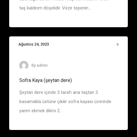
taş kaldırım döşelidir. Vezir tepenin...
Ağustos 24, 2023
9
Eşkiya Belgelerinde Adı Geçen Bölge ve Yerler
By
admin
Sofra Kaya (şeytan dere)
Şeytan dere içinde 3 tarafı ana taştan 3
basamakla üstüne çıkılır sofra kayası üzerinde
yarım ekmek dilimi 2...