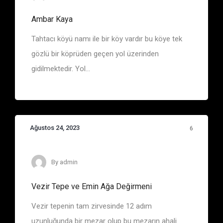
Ambar Kaya
Tahtacı köyü namı ile bir köy vardır bu köye tek
gözlü bir köprüden geçen yol üzerinden
gidilmektedir. Yol...
Ağustos 24, 2023
6
By
admin
Vezir Tepe ve Emin Ağa Değirmeni
Vezir tepenin tam zirvesinde 12 adım
uzunluğunda bir mezar olup bu mezarın ahali