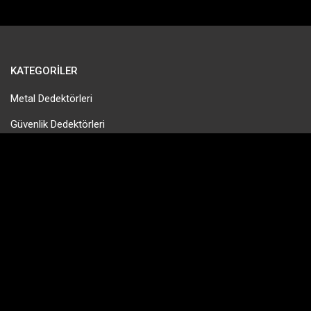
KATEGORILER
Metal Dedektörleri
Güvenlik Dedektörleri
Gold Pan & Altın Eleme
Tek Para Dedektörleri
Define Dedektörleri
PinPointer Cihazları
HIZLI MENÜ
Hakkımızda