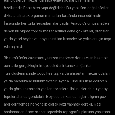
tümülüslerde mezar için inşa edilen odalar birer mimari
özelliktedir. Basit birer yapı değildirler. Bu yapı tüm doğal afetler
dikkate alınarak o günün mimarları tarafında inşa edilmiştir.
İnşasında her türlü hesaplamalar yapılır. Anadolu’nun piramitleri
denen bu yığma toprak mezar anıtları daha çok krallar, prensler
ya da yerel beyler vb. soylu sınıftan kimseler ve yakınları için inşa
edilmişlerdir.
Bir tümülüsün kazılması yalnızca merkeze doru açılan basit bir
açma ile gerçekleştirilmeyecek denli karışıktır. Çünkü
Tümülüslerin içinde çoğu kez taş ya da ahşaptan mezar odaları
ya da sandukalar bulunmaktadır. Ayrıca Tümülüs inşa edilirken
ya da gömü sırasında yapılan törenlere ilişkin izler de bu yapay
tepeler altında görülebilir. Böylece bir kazıda hiçbir bilginin göz
ardı edilmemesine yönelik olarak kazı yapmak gerekir. Kazı
başlamadan önce mezar tepesinin topografik planının yapılması