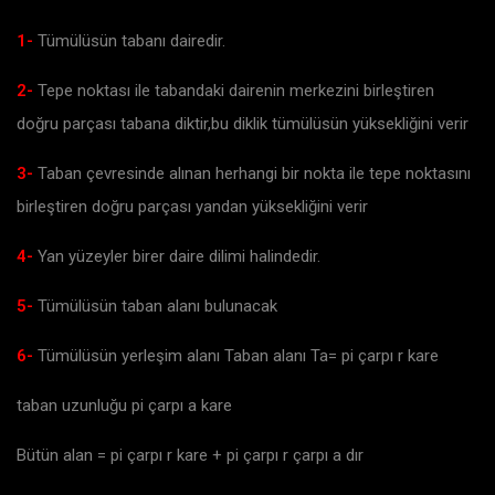
1-
Tümülüsün tabanı dairedir.
2-
Tepe noktası ile tabandaki dairenin merkezini birleştiren
doğru parçası tabana diktir,bu diklik tümülüsün yüksekliğini verir
3-
Taban çevresinde alınan herhangi bir nokta ile tepe noktasını
birleştiren doğru parçası yandan yüksekliğini verir
4-
Yan yüzeyler birer daire dilimi halindedir.
5-
Tümülüsün taban alanı bulunacak
6-
Tümülüsün yerleşim alanı Taban alanı Ta= pi çarpı r kare
taban uzunluğu pi çarpı a kare
Bütün alan = pi çarpı r kare + pi çarpı r çarpı a dır