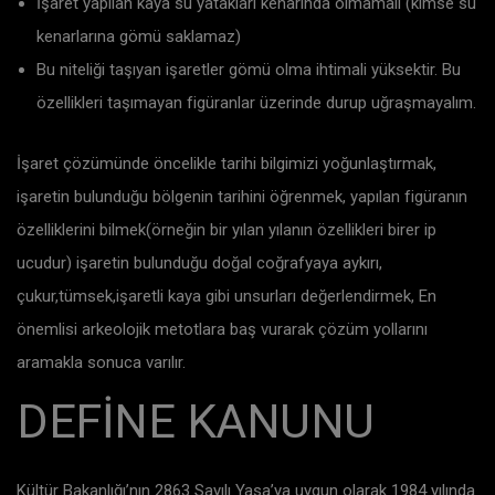
İşaret yapılan kaya su yatakları kenarında olmamalı (kimse su
kenarlarına gömü saklamaz)
Bu niteliği taşıyan işaretler gömü olma ihtimali yüksektir. Bu
özellikleri taşımayan figüranlar üzerinde durup uğraşmayalım.
İşaret çözümünde öncelikle tarihi bilgimizi yoğunlaştırmak,
işaretin bulunduğu bölgenin tarihini öğrenmek, yapılan figüranın
özelliklerini bilmek(örneğin bir yılan yılanın özellikleri birer ip
ucudur) işaretin bulunduğu doğal coğrafyaya aykırı,
çukur,tümsek,işaretli kaya gibi unsurları değerlendirmek, En
önemlisi arkeolojik metotlara baş vurarak çözüm yollarını
aramakla sonuca varılır.
DEFİNE KANUNU
Kültür Bakanlığı’nın 2863 Sayılı Yasa’ya uygun olarak 1984 yılında