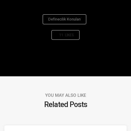
Definecilik Konuları
11
LIKES
YOU MAY ALSO LIKE
Related Posts