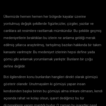
Ülkemizde hemen hemen her bölgede kayalar üzerine
yontulmuş değişik şekillerde figürler,izler, çizgiler, yazılar ve
canlılara ait resimlere rastlamak mümkündür. Bu şekilde geçmiş
medeniyetlerin bıraktıkları bu izlerin ne anlama geldiği merak
edilmiş yıllarca araştırılmış, tartışılmış bazıları hakkında bir takım
kanaate varılmıştır. Bu medeniyet izlerinin hepsi define yada
gömü gibi anlamak yorumlamak yanlıştır. Bunların bir çoğu
define değildir.
Bizi ilgilendiren konu bunlardan hangileri direkt olarak gömüyü
gösterir olanıdır. Unutmayalım ki gömüyü yapan insan
kendisinden başka birinin bu gömüyü alma imkanı olmasın, kendi
açısında rahat ve kolay olsun, işaret dediğimiz bu tür
düzeneklerin yapım mantığı budur. O zaman bu işaretler nasıl