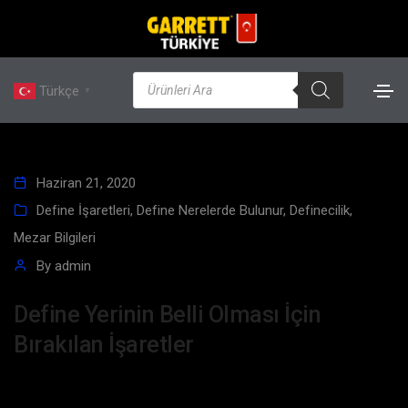
Türkçe
▼
Haziran 21, 2020
Define İşaretleri
,
Define Nerelerde Bulunur
,
Definecilik
,
Mezar Bilgileri
By
admin
Define Yerinin Belli Olması İçin
Bırakılan İşaretler