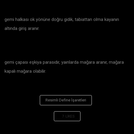
gemi halkası ok yönüne doğru gidik, tabiattan olma kayanın
altında giriş aranır.
gemi çapası eşkiya parasıdır, yaınlarda mağara aranır, mağara
kapalı mağara olabilir.
Resimli Define İşaretleri
7
LIKES