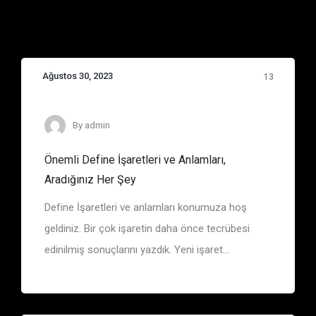
Ağustos 30, 2023
13
Define İşaretleri
By
admin
Önemli Define İşaretleri ve Anlamları,
Aradığınız Her Şey
Define İşaretleri ve anlamları konumuza hoş
geldiniz. Bir çok işaretin daha önce tecrübesi
edinilmiş sonuçlarını yazdık. Yeni işaret...