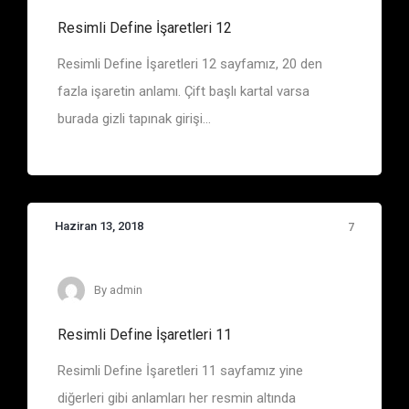
Resimli Define İşaretleri 12
Resimli Define İşaretleri 12 sayfamız, 20 den
fazla işaretin anlamı. Çift başlı kartal varsa
burada gizli tapınak girişi...
Haziran 13, 2018
7
By
admin
Resimli Define İşaretleri 11
Resimli Define İşaretleri 11 sayfamız yine
diğerleri gibi anlamları her resmin altında