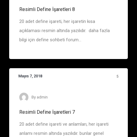
Resimli Define İşaretleri 8
20 adet define işareti, her işaretin kısa
açıklaması resmin altında yazılıdır. daha fazla
bilgi için define sohbeti forum...
Mayıs 7, 2018
5
Define İşaretleri
By
admin
Resimli Define İşaretleri 7
20 adet define işareti ve anlamları, her işareti
anlamı resmin altında yazılıdır. bunlar genel