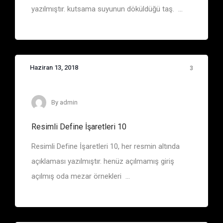
yazılmıştır. kutsama suyunun döküldüğü taş. ...
Haziran 13, 2018
3
By
admin
Resimli Define İşaretleri 10
Resimli Define İşaretleri 10, her resmin altında
açıklaması yazılmıştır. henüz açılmamış giriş
açılmış oda mezar örnekleri ...