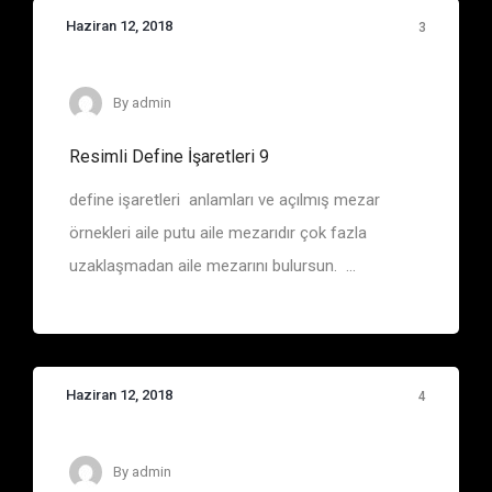
Haziran 12, 2018
3
By
admin
Resimli Define İşaretleri 9
define işaretleri anlamları ve açılmış mezar
örnekleri aile putu aile mezarıdır çok fazla
uzaklaşmadan aile mezarını bulursun. ...
Haziran 12, 2018
4
Define İşaretleri
By
admin