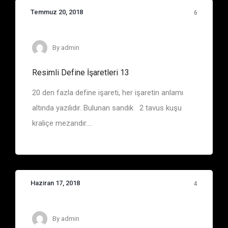
Temmuz 20, 2018
6
By
admin
Resimli Define İşaretleri 13
20 den fazla define işareti, her işaretin anlamı
altında yazılıdır. Bulunan sandık 2 tavus kuşu
kraliçe mezarıdır....
Haziran 17, 2018
4
Define İşaretleri
By
admin