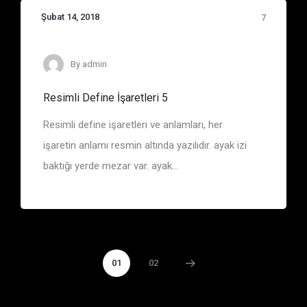
Şubat 14, 2018
7
By
admin
Resimli Define İşaretleri 5
Resimli define işaretleri ve anlamları, her
işaretin anlamı resmin altında yazılıdır. ayak izi
baktığı yerde mezar var. ayak...
01
02