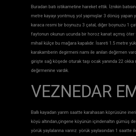
Buradan batı istikametine hareket ettik. İznikin batısı
metre kayayı yontmuş yol yapmışlar 3 dönüş yapan yold
karaca resmi bir boynuzu 3 çatal, diğer boynuzu 1 çatald
faytonun okunun ucunda bir horoz kanat açmış öter vaz
mihail külçe bu mağara kapalıdır. İsareti 1.5 metre yük
karakamberin degirmeni namı ile anılan değirmen vardır
girişte sağ köşede oturak taşı ocak yanında 22 okka 
değirmenine vardık.
VEZNEDAR EM
Ballı kayadan yarım saatte karahasan köprüsüne ineriz
köyü altından,çingene köyünün içindenaltın gümüş dere
yörük yaylalarına varırız. yörük yaylasından 1 saatte 