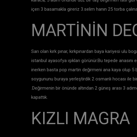
karaca, 5 adım önünde düz bir taş değirmen tası gibi
içerı 3 basamakla gireriz 3.selim hanın 25 torba çalın
MARTİNİN DEG
Sarı olan kırk pınar, kırkpınardan baya kariyesi ulu b
istanbul ayasofya ışıkları görünür.Bu tepede anasını em
inerken basta pop martin değirmeni ana kaya olup 5 ba
soygununu buraya yerleştirdik 2 osmanlı hocası ile bir
.Değirmenin bir önünde altından 2 güneş arası 3 adımd
kapattık.
KIZLI MAGRA