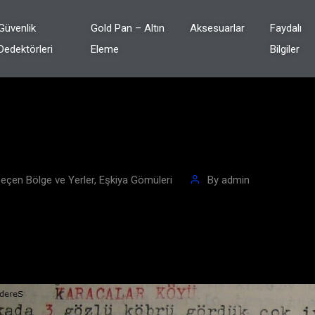
Güvenlik
Gold Pan – Altın
Aksesuarlar
Faydalı
Dedektörleri
Eleme
Bilgiler
Geçen Bölge ve Yerler
,
Eşkiya Gömüleri
By
admin