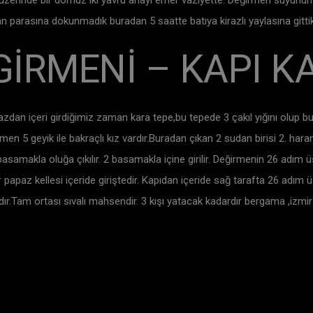
 üzerinde bir domuz iki yavru anayı emer vazıyette. Değirmen suyunun
an parasına dokunmadık buradan 5 saatte batıya kirazlı yaylasına gittik
İRMENİ – KAPI K
ogazdan içeri girdiğimiz zaman kara tepe,bu tepede 3 çakıl yığını olup 
en 5 geyik ile bakraçlı kız vardır.Buradan çıkan 2 sudan birisi 2. hara
samakla oluğa çıkılır. 2 basamakla içine girilir. Değirmenin 26 adım ü
 papaz kellesi içeride giriştedir. Kapıdan içeride sağ tarafta 26 adım 
ır.Tam ortası sıvalı mahsendir. 3 kışı yatacak kadardır bergama ,izm