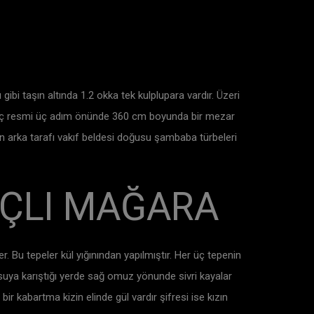
bi taşın altında 1.2 okka tek kulplupara vardır. Üzeri
ngeç resmi üç adım önünde 360 cm boyunda bir mezar
ğın arka tarafı vakıf beldesi doğusu şambaba türbeleri
LIÇLI MAĞARA
 Bu tepeler kül yığınından yapılmıştır. Her üç tepenin
öksuya karıştığı yerde sağ omuz yönunde sivri kayalar
r kabartma kizin elinde gül vardır şifresi ise kızın