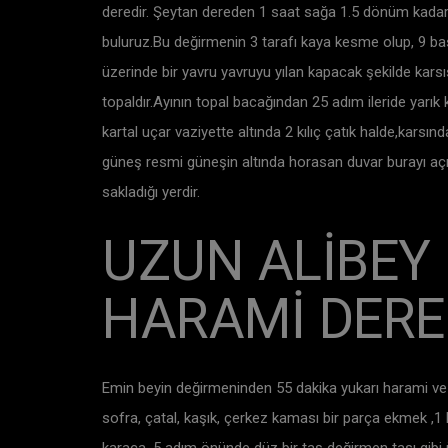
deredir. Şeytan dereden 1 saat sağa 1.5 dönüm kadar s
buluruz.Bu değirmenin 3 tarafı kaya kesme olup, 9 ba
üzerinde bir yavru yavruyu yılan kapacak şekilde kar
topaldır.Ayının topal bacağından 25 adım ileride yarı
kartal uçar vaziyette altında 2 kılıç çatık halde,kars
güneş resmi güneşin altında horasan duvar burayı aç
sakladığı yerdir.
UZUN ALİBEY
HARAMİ DERE
Emin beyin değirmeninden 55 dakika yukarı harami ve ş
sofra, çatal, kaşık, çerkez kaması bir parça ekmek ,1 