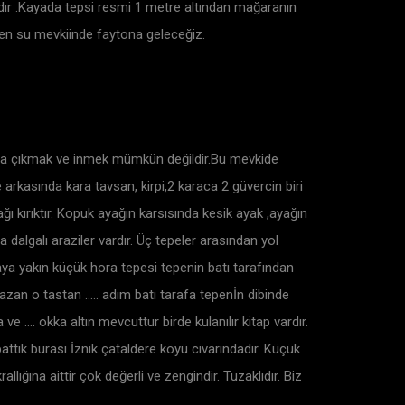
alıdır .Kayada tepsi resmi 1 metre altından mağaranın
len su mevkiinde faytona geleceğiz.
arıya çıkmak ve inmek mümkün değildir.Bu mevkide
e arkasında kara tavsan, kirpi,2 karaca 2 güvercin biri
ağı kırıktır. Kopuk ayağın karsısında kesik ayak ,ayağın
a dalgalı araziler vardır. Üç tepeler arasından yol
aya yakın küçük hora tepesi tepenin batı tarafından
kazan o tastan ….. adım batı tarafa tepenİn dibinde
 ve …. okka altın mevcuttur birde kulanılır kitap vardır.
pattık burası İznik çataldere köyü civarındadır. Küçük
llığına aittir çok değerli ve zengindir. Tuzaklıdır. Biz