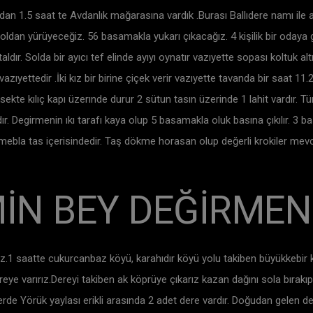
ndan 1.5 saat te Avdanlık mağarasına vardık .Burası Ballıdere namı ile a
an yürüyeceğiz. 56 basamakla yukarı çıkacağız. 4 kişilik bir odaya gi
ır. Solda bir ayıcı tef elinde ayıyı oynatır vazıyette sopası koltuk alt
ıyettedir .İki kız bir birine çiçek verir vazıyette tavanda bir saat 1
sekte kılıç kapı üzerınde durur 2 sütun tasın üzerinde 1 lahit vardır. T
. Degirmenin ıkı tarafı kaya olup 5 basamakla oluk basına çıkılır. 3 ba
mebla tas içerisindedir. Taş dökme horasan olup değerli krokiler mev
İN BEY DEĞİRMEN
.1 saatte cukurcanbaz köyü, karahıdır köyü yolu takiben büyükkebir k
ye varırız.Dereyi takiben ak köprüye çıkarız kazan dağını sola bırakı
ilerde Yörük yaylası erikli arasında 2 adet dere vardır. Doğudan gelen 