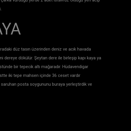
 çarka vurduğu yerde 2 adet ıstavruz olduğu yeri acıp
.
AYA
buradaki düz tasın üzerinden deniz ve acık havada
mi dereye dökülür. Şeytan dere ile birleşip kapı kaya ya
stünde bir tepecik altı mağaradır. Hüdavendigar
üstte iki tepe mahsen içinde 36 ceset vardır
ir saruhan posta soygununu buraya yerleştirdik ve