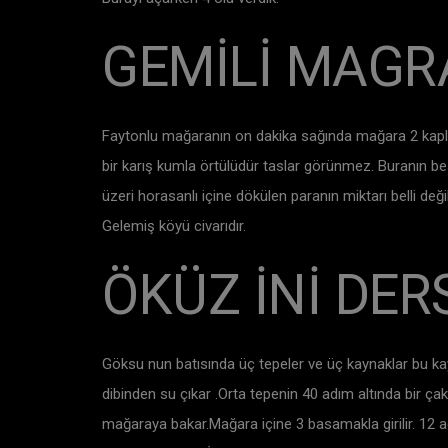
GEMİLİ MAGR
Faytonlu mağaranın on dakika sağında mağara 2 kaplan 
bir karış kumla örtülüdür taslar görünmez. Buranın
üzeri horasanlı içine dökülen paranın miktarı belli de
Gelemiş köyü civarıdır.
ÖKÜZ İNİ DER
Göksu nun batısında üç tepeler ve üç kaynaklar bu kay
dibinden su çıkar .Orta tepenin 40 adım altında bir çak
mağaraya bakar.Mağara içine 3 basamakla girilir. 12 ad