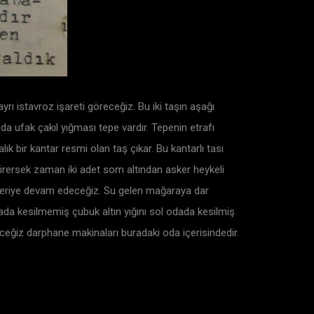
rı istavroz işareti göreceğiz. Bu iki taşın aşağı
da ufak çakıl yığması tepe vardır. Tepenin etrafı
k bir kantar resmi olan taş çıkar. Bu kantarlı tası
 girersek zaman iki adet som altından asker heykeli
 ileriye devam edeceğiz. Su gelen mağaraya dar
ada kesilmemiş çubuk altın yığını sol odada kesilmiş
eceğiz darphane makinaları buradaki oda içerisindedir.