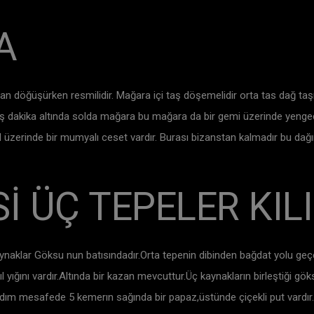
A
döğüşürken resmilidir. Mağara içi taş döşemelidir orta tas dağ taşı gi
 beş dakika altında solda mağara bu mağara da bir gemi üzerinde ye
ğil üzerinde bir mumyalı ceset vardır. Burası bizanstan kalmadır bu da
Sİ ÜÇ TEPELER KI
naklar Göksu nun batısındadır.Orta tepenin dibinden bağdat yolu geçer.
ıl yığını vardır.Altında bir kazan mevcuttur.Üç kaynakların birleştiği g
ım mesafede 5 kemerın sağında bir papaz,üstünde çiçekli put vardır. bi