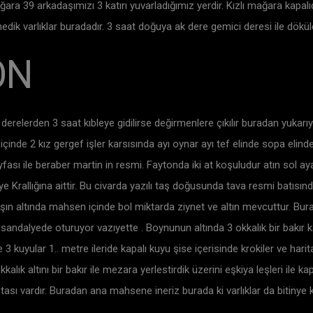
ı mağara 39 arkadaşımızı 3 katırı yuvarladığımız yerdir. Kızlı mağara kap
dik varlıklar buradadır. 3 saat doğuya ak dere gemici deresi ile dökü
ON
 derelerden 3 saat kıbleye gidilirse değirmenlere çıkılır buradan yuk
içinde 2 kız gergef işler karsısında ayı oynar ayı tef elinde sopa elind
yfası ile beraber martin in resmi. Faytonda iki at koşuludur atın sol ay
e Krallığına aittir. Bu civarda yazılı taş doğusunda tava resmi batısınd
aşın altında mahsen içinde bol miktarda ziynet ve altın mevcuttur. Bur
 sandalyede oturuyor vazıyette . Boynunun altında 3 okkalık bir bakır 
 kuyular 1.. metre ileride kapalı kuyu şise içerisinde krokiler ve harita
ık altını bir bakır ile mezara yerlestirdik üzerini eşkiya leşleri ile ka
ası vardır. Buradan ana mahsene ineriz burada ki varlıklar da bitinye kra