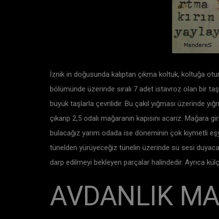
İznik in doğusunda kalıptan çıkma koltuk, koltuğa otur
bölümünde üzerinde sıralı 7 adet istavroz olan bir taş
büyük taşlarla çevrilidir. Bu çakıl yığması üzerinde y
çıkarıp 2,5 odalı mağaranın kapısını acarız. Mağara gi
bulacağız yarım odada ise döneminin çok kıymetli eşy
tünelden yürüyeceğiz tünelin üzerinde su sesi duyacağ
darp edilmeyi bekleyen parçalar halindedir. Ayrıca kü
AVDANLIK MA