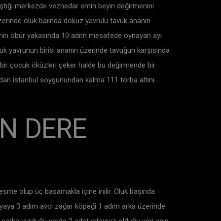
rıştığı merkezde veznedar emin beyin değirmenini
zerinde oluk baiında dokuz yavrulu tavuk ananın
erenin öbür yakasında 10 adım mesafede oynayan ayı
vuk yavrunun birisi ananın üzerinde tavuğun karşısında
e bir çocuk öküzleri çeker halde bu değirmende bir
dan istanbul soygunundan kalma 111 torba altını
N DERE
esme olup üç basamakla içine inilir. Oluk başında
 kayaya 3 adım avcı zağar köpeği 1 adım arka üzerinde