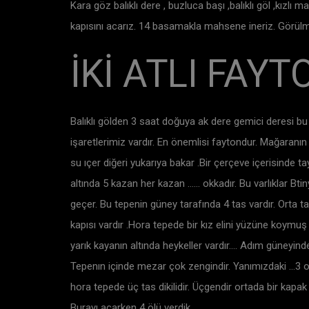
Kara göz balıklı dere , buzluca başı ,balıklı göl ,kızl
kapısını acarız. 14 basamakla mahsene ineriz. Görülme
İKİ ATLI FAYT
Balıklı gölden 3 saat doğuya ak dere gemici deresi bu
işaretlerimiz vardır. En önemlisi faytondur. Mağaranın 
su ıçer diğeri yukarıya bakar .Bir çerçeve içerisinde ta
altında 5 kazan her kazan …… okkadır. Bu varlıklar Btiny
geçer. Bu tepenin güney tarafında 4 tas vardır. Orta t
kapısı vardır .Hora tepede bir kız elini yüzüne koymuş
yarık kayanın altında heykeller vardır…. Adım güneyinde 3
Tepenın içinde mezar çok zengindir. Yanımızdaki …3 okkal
hora tepede üç tas dikilidir. Üçgendir ortada bir kapak t
Burayı açarken 4 ölü verdik.