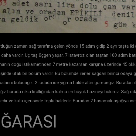
duğun zaman sağ tarafına gelen yönde 15 adım gidip 2 ayrı taşta iki ay
 daha vardır. Üç taş üçgen yapar. 7 istavroz olan taştan 100 adım batı
ığmanın doğu istikametinden 7 metre kazarsan karşına üzerinde 45 okkalı
rişinde ufak bir bölüm vardır. Bu bölümde ilerler sağdan birinci odaya
alarını bulacağız. 2. odada ise yığma halde altın göreceğiz. Buradan
ız burada nikia krallığından kalma en büyük hazineyi buluruz. Sağ od
lçedir ve kutu içerisinde toplu haldedir. Buradan 2 basamak aşağıya in
ĞARASI