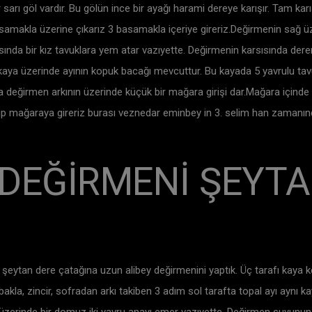
arı göl vardır. Bu gölün ince bir ayağı harami dereye karışır. Tam ka
samakla üzerine çıkarız 3 basamakla içeriye gireriz.Değirmenin sağ ü
sısında bir kız tavuklara yem atar vazıyette. Değirmenin karsısında d
k kaya üzerinde ayının kopuk bacağı mevcuttur. Bu kayada 5 yavrulu ta
ında değirmen arkının üzerinde küçük bir mağara girişi dar.Mağara içind
ıp mağaraya gireriz burası veznedar eminbey in 3. selim han zamanın
 DEĞİRMENİ ŞEYTA
eytan dere çatağına uzun alibey değirmenini yaptık. Üç tarafı kaya k
bakla, zincir, sofradan arkı takiben 3 adım sol tarafta topal ayı aynı