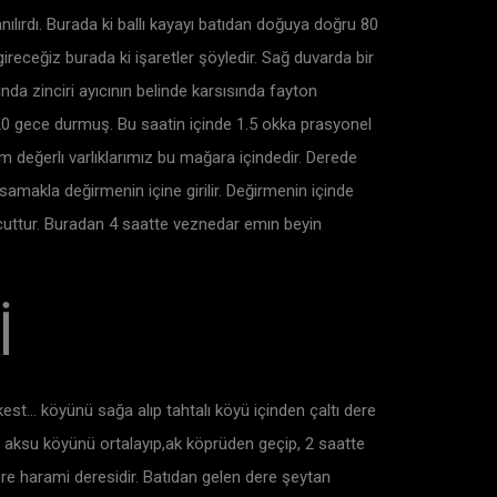
nılırdı. Burada ki ballı kayayı batıdan doğuya doğru 80
receğiz burada ki işaretler şöyledir. Sağ duvarda bir
ında zinciri ayıcının belinde karsısında fayton
1.20 gece durmuş. Bu saatin içinde 1.5 okka prasyonel
üm değerlı varlıklarımız bu mağara içindedir. Derede
samakla değirmenin içine girilir. Değirmenin içinde
cuttur. Buradan 4 saatte veznedar emın beyin
İ
est… köyünü sağa alıp tahtalı köyü içinden çaltı dere
p aksu köyünü ortalayıp,ak köprüden geçip, 2 saatte
dere harami deresidir. Batıdan gelen dere şeytan