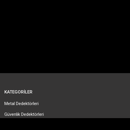
KATEGORILER
Metal Dedektörleri
Güvenlik Dedektörleri
Gold Pan & Altın Eleme