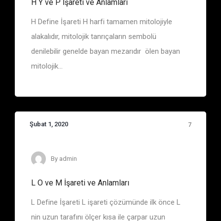
H Y ve P İşareti ve Anlamları
H Define İşareti H harfi tamamen mitolojiyle
alakalıdır, mitolojik tanrıçaların sembolü
denilebilir genelde bayan mezarıdır ölen bayan
mitolojik...
Şubat 1, 2020
7
Define İşaretleri
By
admin
L O ve M İşareti ve Anlamları
L Define İşareti L işareti çözümünde ilk önce L
nin uzun tarafını ölçer kısa ile çarpar uzun