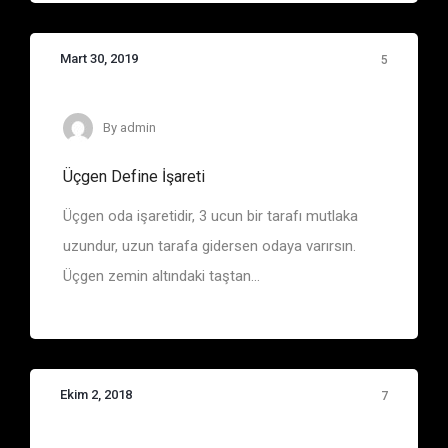
Mart 30, 2019
5
By
admin
Üçgen Define İşareti
Üçgen oda işaretidir, 3 ucun bir tarafı mutlaka
uzundur, uzun tarafa gidersen odaya varırsın.
Üçgen zemin altındaki taştan...
Ekim 2, 2018
7
Sayıların Anlamları