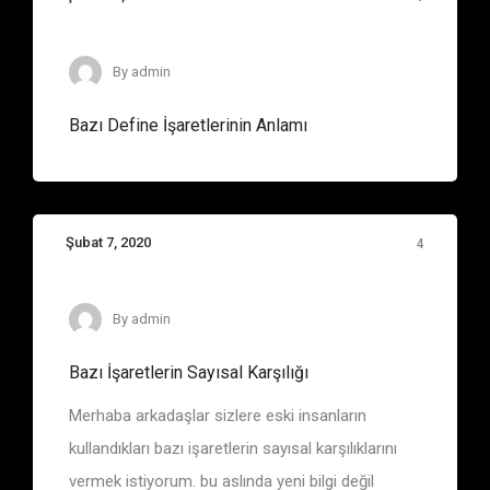
By
admin
Bazı Define İşaretlerinin Anlamı
Şubat 7, 2020
4
Sayıların Anlamları
By
admin
Bazı İşaretlerin Sayısal Karşılığı
Merhaba arkadaşlar sizlere eski insanların
kullandıkları bazı işaretlerin sayısal karşılıklarını
vermek istiyorum. bu aslında yeni bilgi değil