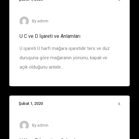
Define İşaretleri
By
admin
U C ve D İşareti ve Anlamları
U işareti U harfi mağara işaretidir ters ve düz
duruşuna göre mağaranın yönünü, kapalı ve
açık olduğunu anlatır....
Şubat 1, 2020
6
By
admin