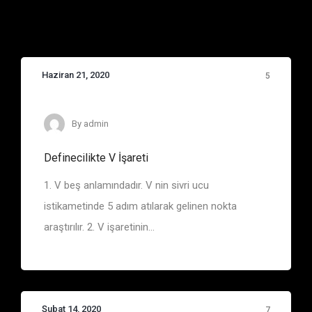
Haziran 21, 2020
5
Define İşaretleri
By
admin
Definecilikte V İşareti
1. V beş anlamındadır. V nin sivri ucu
istikametinde 5 adım atılarak gelinen nokta
araştırılır. 2. V işaretinin...
Şubat 14, 2020
7