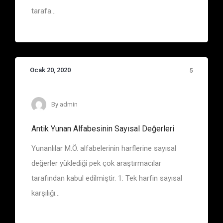
tarafa...
Ocak 20, 2020
5
Sayıların Anlamları
By
admin
Antik Yunan Alfabesinin Sayısal Değerleri
Yunanlılar M.Ö. alfabelerinin harflerine sayısal
değerler yüklediği pek çok araştırmacılar
tarafından kabul edilmiştir. 1: Tek harfin sayısal
karşılığı...