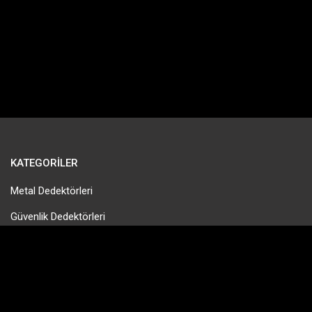
KATEGORILER
Metal Dedektörleri
Güvenlik Dedektörleri
Gold Pan & Altın Eleme
Tek Para Dedektörleri
Define Dedektörleri