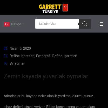
Türkçe
▼
Nisan 5, 2020
Define İşaretleri
,
Fotoğraflı Define İşaretleri
By
admin
Zemin kayada yuvarlak oymalar
Arkadaşlar bu kayada neler olabilir yardımcı olurmusunuz.
cihaz değerli sinyal veriyor. Bölge konya roma yasam alanı,