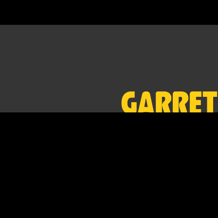
Yüksek performanslı, kablosuz,
ergonomik ve dünyanın en hafif
dedektörleri. Garret Dedektör Tür
güvence altındasınız.
Whatsapp ile Bize U