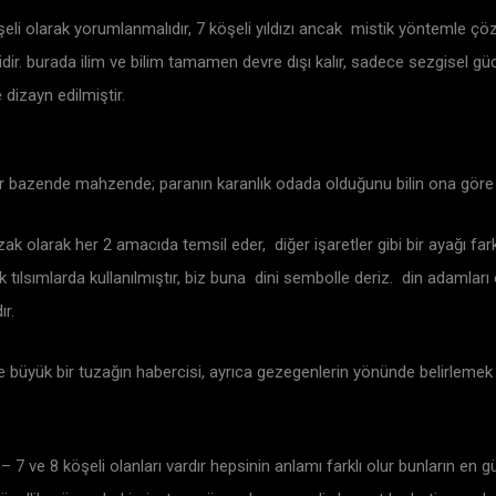
li olarak yorumlanmalıdır, 7 köşeli yıldızı ancak mistik yöntemle çözül
ir. burada ilim ve bilim tamamen devre dışı kalır, sadece sezgisel güd
dizayn edilmiştir.
dır bazende mahzende; paranın karanlık odada olduğunu bilin ona göre
zak olarak her 2 amacıda temsil eder, diğer işaretler gibi bir ayağı far
ılsımlarda kullanılmıştır, biz buna dini sembolle deriz. din adamları 
r.
ise büyük bir tuzağın habercisi, ayrıca gezegenlerin yönünde belirlemek i
 – 7 ve 8 köşeli olanları vardır hepsinin anlamı farklı olur bunların en g