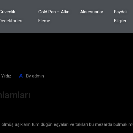
Güvenlik
Gold Pan – Altın
Aksesuarlar
Faydalı
Dedektörleri
Eleme
Bilgiler
Yıldız
By
admin
nlamları
en ölmüş aşıkların tüm düğün eşyaları ve takıları bu mezarda bulmak 