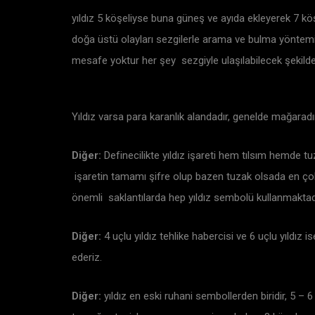
yıldız 5 köşeliyse buna güneş ve ayıda ekleyerek 7 köşe
doğa üstü olayları sezgilerle arama ve bulma yöntemid
mesafe yoktur her şey sezgiyle ulaşılabilecek şekilde 
Yıldız varsa para karanlık alandadır, genelde mağara
Diğer:
Definecilikte yıldız işareti hem tılsım hemde tu
işaretin tamamı şifre olup bazen tuzak olsada en çok t
önemli saklantılarda hep yıldız sembolü kullanmaktadı
Diğer:
4 uçlu yıldız tehlike habercisi ve 6 uçlu yıldız 
ederiz.
Diğer:
yıldız en eski ruhani sembollerden biridir, 5 – 6