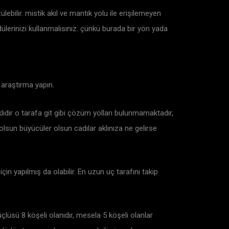
ebilir. mistik akıl ve mantık yolu ile erişilemeyen
ülerinizi kullanmalısınız. çünkü burada bir yön yada
 araştırma yapın.
klıdır o tarafa git gibi çözüm yolları bulunmamaktadır,
olsun büyücüler olsun cadılar aklınıza ne gelirse
çin yapılmış da olabilir. En uzun uç tarafını takip
üçlüsü 8 köşeli olanıdır, mesela 5 köşeli olanlar