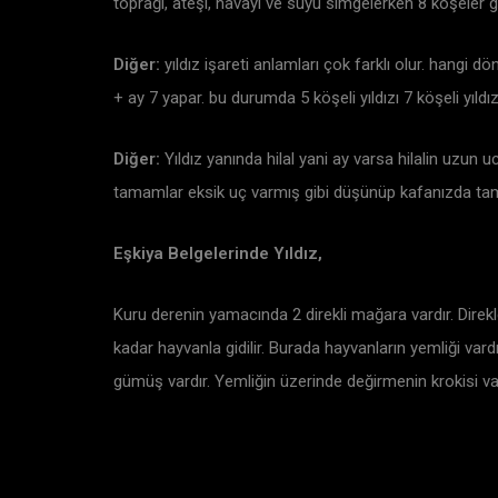
toprağı, ateşi, havayı ve suyu simgelerken 8 köşeler g
Diğer:
yıldız işareti anlamları çok farklı olur. hangi d
+ ay 7 yapar. bu durumda 5 köşeli yıldızı 7 köşeli yıld
Diğer:
Yıldız yanında hilal yani ay varsa hilalin uzun uc
tamamlar eksik uç varmış gibi düşünüp kafanızda tama
Eşkiya Belgelerinde Yıldız,
Kuru derenin yamacında 2 direkli mağara vardır. Direkle
kadar hayvanla gidilir. Burada hayvanların yemliği vardı
gümüş vardır. Yemliğin üzerinde değirmenin krokisi var