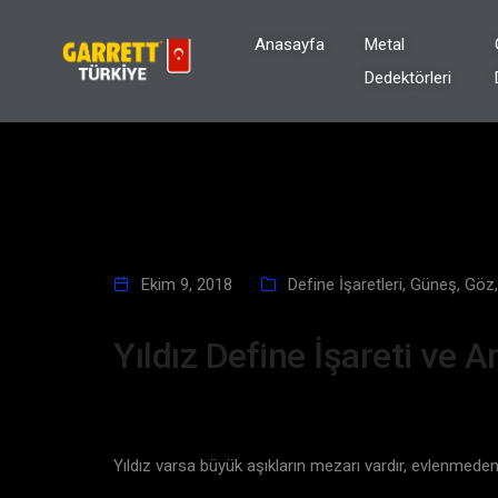
Anasayfa
Metal
Dedektörleri
Ekim 9, 2018
Define İşaretleri
,
Güneş, Göz, 
Yıldız Define İşareti ve A
Yıldız varsa büyük aşıkların mezarı vardır, evlenmed