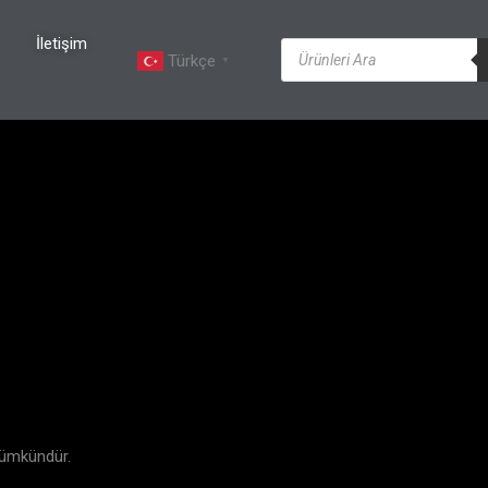
İletişim
Türkçe
▼
mümkündür.