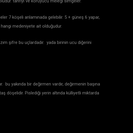
olüdür. tanrıyı ve koruyucu meleği simgeler.
şeler 7 köşeli anlamınada gelebilir. 5 + güneş 6 yapar,
ve hangi medeniyete ait olduğudur.
azım şifre bu uçlardadır. yada birinin ucu diğerini
dır. bu yakında bir değirmen vardır, değirmenin başına
 döşelidir. Pislediği yerin altında külliyetli miktarda