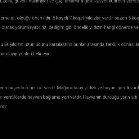
üzellik, güven, hakimiyet ve güç, anlamına gelir, kuvvet kudretin semb
öneme ait olduğu önemlidir. 5 köşeli 7 köşeli yıldızlar vardır bazen 5 kö
ız olarak yorumlayabiliriz. dediğim gibi öncelik yıldızın hangi döneme 
u ile yıldızın uzun ucunu karşılaştırın bunlar arasında farklılık olması l
mlayıp yönleri belirleyin.
rin başında ikinci kat vardır. Mağarada ay yıldızlı ve bayan işareti var
r. yemliklerde hayvan bağlama yeri vardır. Hayvanın durduğu yerin altı taş
dır.