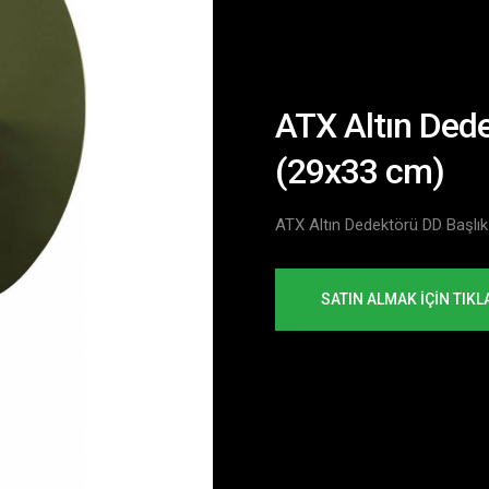
ATX Altın Ded
(29x33 cm)
ATX Altın Dedektörü DD Başlı
SATIN ALMAK İÇİN TIKL