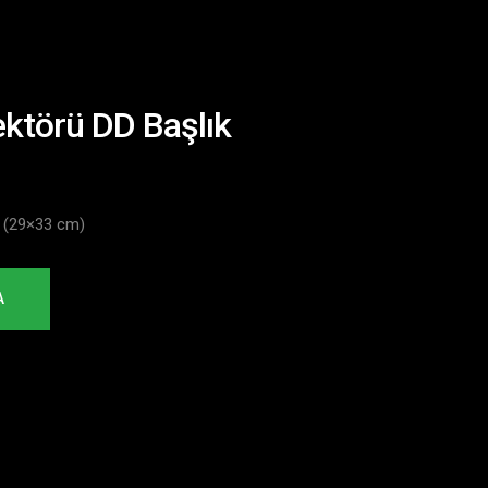
ektörü DD Başlık
k (29×33 cm)
A