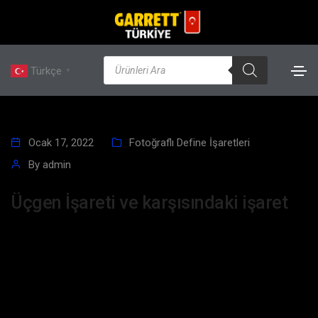
Türkçe
▼
Ocak 17, 2022
Fotoğraflı Define İşaretleri
By
admin
Üçgen İşareti ve karşısındaki işaret