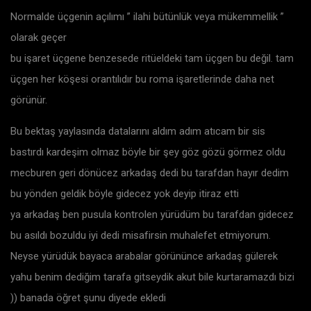
Normalde üçgenin açılımı ” ilahi bütünlük veya mükemmellik ”
olarak geçer
bu işaret üçgene benzesede ritüeldeki tam üçgen bu değil. tam
üçgen her köşesi orantılıdır bu roma işaretlerinde daha net
görünür.
Bu bektaş yaylasında datalarını aldım adım atıcam bir sis
bastırdı kardeşim olmaz böyle bir şey göz gözü görmez oldu
mecburen geri dönücez arkadaş dedi bu tarafdan hayır dedim
bu yönden geldik böyle gidecez yok deyip itiraz etti
ya arkadaş ben pusula kontrolen yürüdüm bu tarafdan gidecez
bu asıldı bozuldu iyi dedi misafirsin muhalefet etmiyorum.
Neyse yürüdük bayaca arabalar görününce arkadaş gülerek
yahu benim dediğim tarafa gitseydik akut bile kurtaramazdı bizi
)) banada öğret şunu diyede ekledi