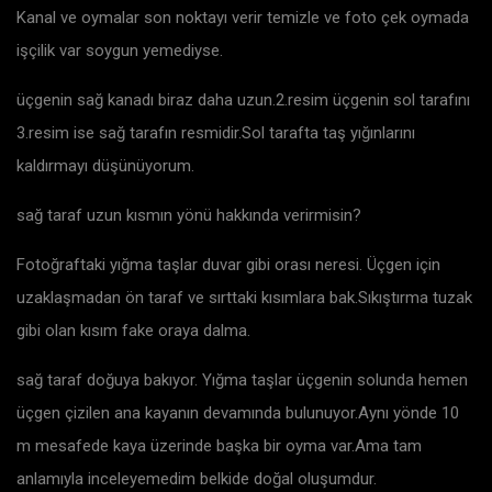
Kanal ve oymalar son noktayı verir temizle ve foto çek oymada
işçilik var soygun yemediyse.
üçgenin sağ kanadı biraz daha uzun.2.resim üçgenin sol tarafını
3.resim ise sağ tarafın resmidir.Sol tarafta taş yığınlarını
kaldırmayı düşünüyorum.
sağ taraf uzun kısmın yönü hakkında verirmisin?
Fotoğraftaki yığma taşlar duvar gibi orası neresi. Üçgen için
uzaklaşmadan ön taraf ve sırttaki kısımlara bak.Sıkıştırma tuzak
gibi olan kısım fake oraya dalma.
sağ taraf doğuya bakıyor. Yığma taşlar üçgenin solunda hemen
üçgen çizilen ana kayanın devamında bulunuyor.Aynı yönde 10
m mesafede kaya üzerinde başka bir oyma var.Ama tam
anlamıyla inceleyemedim belkide doğal oluşumdur.