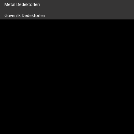
Metal Dedektörleri
Güvenlik Dedektörleri
Gold Pan & Altın Eleme
Tek Para Dedektörleri
Define Dedektörleri
PinPointer Cihazları
HIZLI MENÜ
Hakkımızda
Bayilerimiz
Blog
Teknik Servis
Kılavuzlar