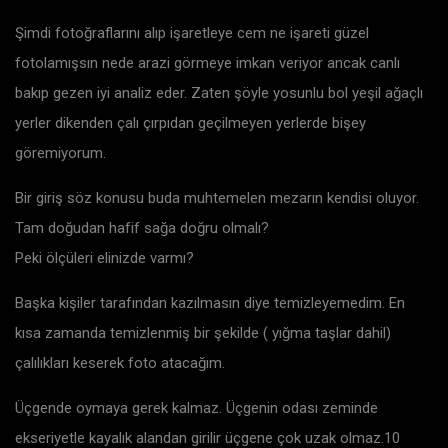
Şimdi fotoğraflarını alıp işaretleye cem ne işareti güzel
fotolamışsın nede arazi görmeye imkan veriyor ancak canlı
bakıp gezen iyi analiz eder. Zaten şöyle yosunlu bol yeşil ağaçlı
yerler dikenden çalı çırpıdan geçilmeyen yerlerde bişey
göremiyorum.
Bir giriş söz konusu buda muhtemelen mezarın kendisi oluyor.
Tam doğudan hafif sağa doğru olmalı?
Peki ölçüleri elinizde varmı?
Başka kişiler tarafından kazılmasın diye temizleyemedim. En
kısa zamanda temizlenmiş bir şekilde ( yığma taşlar dahil)
çalılıkları keserek foto atacağım.
Üçgende oymaya gerek kalmaz. Üçgenin odası zeminde
ekseriyetle kayalık alandan girilir üçgene çok uzak olmaz.10