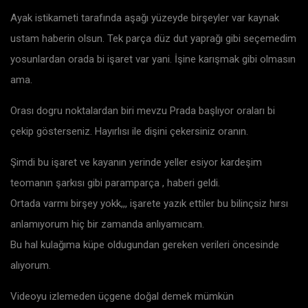
Ayak istikameti tarafında aşağı yüzeyde birşeyler var kaynak
ustam haberin olsun. Tek parça düz dut yaprağı gibi seçemedim
yosunlardan orada bi işaret var yani. İşine karışmak gibi olmasın
ama.
Orası dogru noktalardan biri mevzu Prada başlıyor oraları bi
çekip gösterseniz. Hayırlısı ile dişini çekersiniz oranın.
Şimdi bu işaret ve kayanın yerinde yeller esiyor kardeşim
teomanın şarkısı gibi paramparça , haberi geldi.
Ortada varmı birşey yokk,,, işarete yazık ettiler bu bilinçsiz hırsı
anlamıyorum hiç bir zamanda anlıyamıcam.
Bu hal kulağıma küpe oldugundan gereken verileri öncesinde
alıyorum.
Videoyu izlemeden üçgene doğal demek mümkün