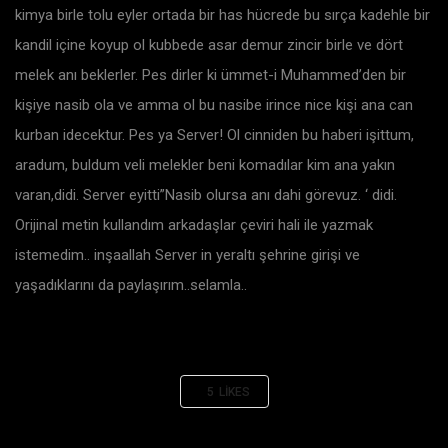
kimya birle tolu eyler ortada bir has hücrede bu sırça kadehle bir
kandil içine koyup ol kubbede asar demur zincir birle ve dört
melek anı beklerler. Pes dirler ki ümmet-i Muhammed’den bir
kişiye nasib ola ve amma ol bu nasibe irince nice kişi ana can
kurban idecektur. Pes ya Server! Ol cinniden bu haberi işittum,
aradum, buldum veli melekler beni komadılar kim ana yakın
varan,didi. Server eyitti”Nasib olursa anı dahi görevuz. ‘ didi.
Orijinal metin kullandım arkadaşlar çeviri hali ile yazmak
istemedim.. inşaallah Server in yeraltı şehrine girişi ve
yaşadıklarını da paylaşırım..selamla..
5
LIKES