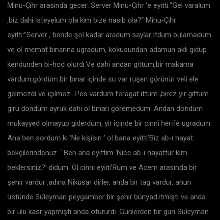
Minu-Çihr arasında gecer; Server Minu-Çihr ‘e eyitti:”Gel varalum
,biz dahi isteyelum ola kim bize nasib ola?” Minu-Çihr
eyitti:”Server , bende şol kadar aradum saylar itdum bulamadum
ve ol memat bınarına ugradum, kokusundan adamun aklı gidup
kendunden bi-hod olurdı.Ve dahi andan gittum,bir makama
vardum,gördüm bir bınar içinde su var ruşen görünür veli ele
gelmezdi ve içilmez.. Pes vardum feragat ittum ,birez yir gittum
giru döndüm ayruk dahi ol bınarı göremedum. Andan döndüm
mukayyed olmayup giderdum, yir içinde bir cinni herife ugradum.
Ana ben sordum ki ‘Ne kişisin ‘ ol bana eyitti’Biz ab-ı hayat
bekçilerindenuz. ‘ Ben ana eyittim ‘Nice ab-ı hayattur kim
beklersiniz?’ didum. Ol cinni eyiiti’Rum ve Acem arasında bir
şehir vardur ,adına Nikusar dirler, anda bir tag vardur, anun
üstünde Süleyman peygamber bir şehir bünyad itmişti ve anda
bir ulu kasr yapmıştı anda otururdı. Günlerden bir gün Süleyman