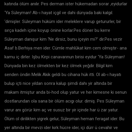
katında ölüm anılır. Pes derman ister hükemadan sorar ,eyidurlar
‘Ya Süleyman! Ab-ı hayat içgil ve dahi dünyada baki kalgıl.
‘dimişler. Süleyman hüküm ider meleklere varup getururler, bir
sırça kadeh içine koyup önine korlar.Pes döner bu kerre
Süleyman danışur kim ‘Ne dirsiz, bunu içeyin mi?’ dir.Pes vezir
Asaf b.Berhiya men ider. Cümle mahlûkat kim cem olmıştır- ana
kamu iç dirler. Işbu Kirpi canavarınun birisi eyidur ‘Ya Süleyman!
Dünyada bin kez ölmekten bir kez ölmek yeğdir. Bilgil kim
senden öndin Melik Akik geldi bu cihana hük itti. Ol ab-ı hayatı
bulup içti nice yıldan sonra kalup şimdi dahı yir altında bir
makam itmiştur anda bi-hod olup yatur ve her kimesne ki senun
dostlarundan ola sana bir ölüm acıgı olur. dimiş. Pes Süleyman
varur anı görür kim aç ve susuz bir yir içinde har ü zar yatur.
Ölüm ol dirilikten yigrek gelur, Süleyman heman feragat ider. Bu
yer altında bir mevzi ider kırk hücre ider, içi dürr ü cevahir ve