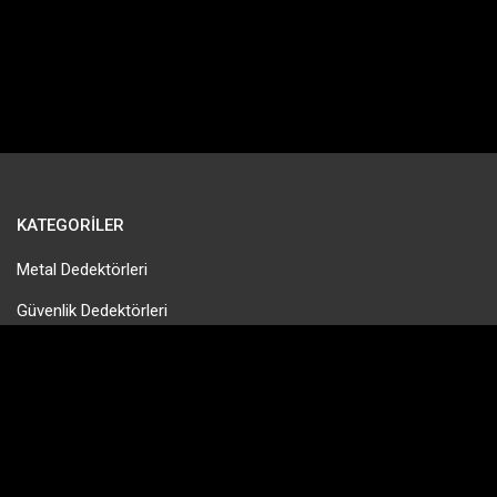
KATEGORILER
Metal Dedektörleri
Güvenlik Dedektörleri
Gold Pan & Altın Eleme
Tek Para Dedektörleri
Define Dedektörleri
PinPointer Cihazları