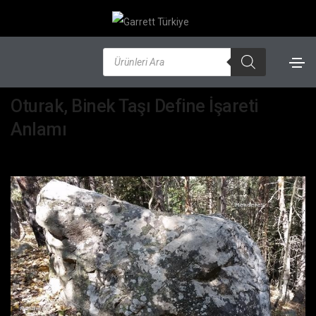
Ocak 31, 2020
Define İşaretleri
,
Değirmen, Dibek, Koltuk
By
admin
Oturak, Binek Taşı Define İşareti
Anlamı