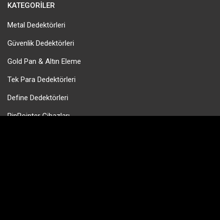
KATEGORILER
Metal Dedektörleri
Güvenlik Dedektörleri
Gold Pan & Altın Eleme
Tek Para Dedektörleri
Define Dedektörleri
PinPointer Cihazları
HIZLI MENÜ
Hakkımızda
Bayilerimiz
Blog
Teknik Servis