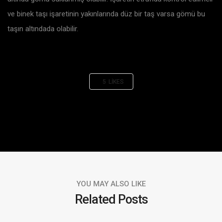
ve binek taşı işaretinin yakınlarında düz bir taş varsa gömü bu
taşın altındada olabilir.
5
LIKES
YOU MAY ALSO LIKE
Related Posts