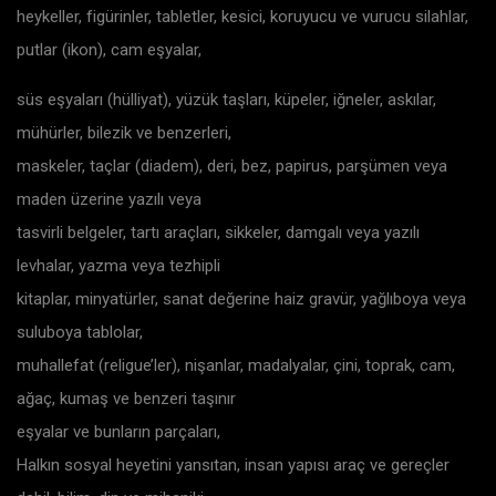
heykeller, figürinler, tabletler, kesici, koruyucu ve vurucu silahlar,
putlar (ikon), cam eşyalar,
süs eşyaları (hülliyat), yüzük taşları, küpeler, iğneler, askılar,
mühürler, bilezik ve benzerleri,
maskeler, taçlar (diadem), deri, bez, papirus, parşümen veya
maden üzerine yazılı veya
tasvirli belgeler, tartı araçları, sikkeler, damgalı veya yazılı
levhalar, yazma veya tezhipli
kitaplar, minyatürler, sanat değerine haiz gravür, yağlıboya veya
suluboya tablolar,
muhallefat (religue’ler), nişanlar, madalyalar, çini, toprak, cam,
ağaç, kumaş ve benzeri taşınır
eşyalar ve bunların parçaları,
Halkın sosyal heyetini yansıtan, insan yapısı araç ve gereçler