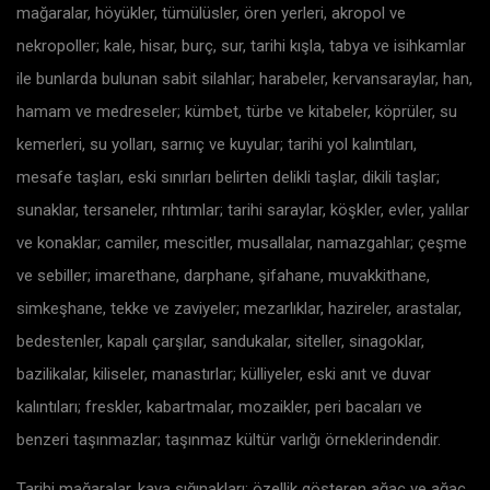
mağaralar, höyükler, tümülüsler, ören yerleri, akropol ve
nekropoller; kale, hisar, burç, sur, tarihi kışla, tabya ve isihkamlar
ile bunlarda bulunan sabit silahlar; harabeler, kervansaraylar, han,
hamam ve medreseler; kümbet, türbe ve kitabeler, köprüler, su
kemerleri, su yolları, sarnıç ve kuyular; tarihi yol kalıntıları,
mesafe taşları, eski sınırları belirten delikli taşlar, dikili taşlar;
sunaklar, tersaneler, rıhtımlar; tarihi saraylar, köşkler, evler, yalılar
ve konaklar; camiler, mescitler, musallalar, namazgahlar; çeşme
ve sebiller; imarethane, darphane, şifahane, muvakkithane,
simkeşhane, tekke ve zaviyeler; mezarlıklar, hazireler, arastalar,
bedestenler, kapalı çarşılar, sandukalar, siteller, sinagoklar,
bazilikalar, kiliseler, manastırlar; külliyeler, eski anıt ve duvar
kalıntıları; freskler, kabartmalar, mozaikler, peri bacaları ve
benzeri taşınmazlar; taşınmaz kültür varlığı örneklerindendir.
Tarihi mağaralar, kaya sığınakları; özellik gösteren ağaç ve ağaç