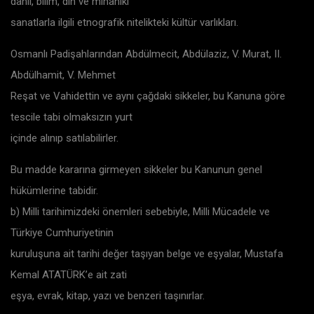
dahil, bilim, din ve mihaniki
sanatlarla ilgili etnografik nitelikteki kültür varlıkları.
Osmanlı Padişahlarından Abdülmecit, Abdülaziz, V. Murat, II.
Abdülhamit, V. Mehmet
Reşat ve Vahidettin ve aynı çağdaki sikkeler, bu Kanuna göre
tescile tabi olmaksızın yurt
içinde alınıp satılabilirler.
Bu madde kararına girmeyen sikkeler bu Kanunun genel
hükümlerine tabidir.
b) Milli tarihimizdeki önemleri sebebiyle, Milli Mücadele ve
Türkiye Cumhuriyetinin
kuruluşuna ait tarihi değer taşıyan belge ve eşyalar, Mustafa
Kemal ATATÜRK’e ait zati
eşya, evrak, kitap, yazı ve benzeri taşınırlar.