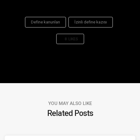
Define kanunları
İzinli define kazısı
8
LIKES
YOU MAY ALSO LIKE
Related Posts