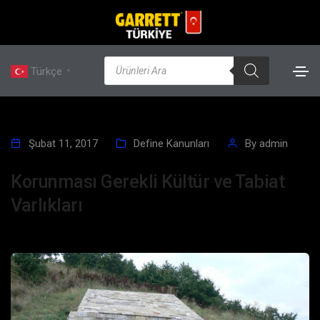
Türkçe
▼
Şubat 11, 2017
Define Kanunları
By
admin
Korunması Gerekli Kültür ve Tabiat
Varlıkları