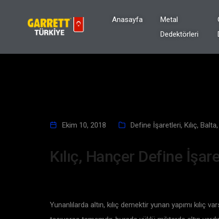
Anasayfa
Metal
Dedektörleri
Ekim 10, 2018
Define İşaretleri
,
Kılıç, Balt
Kılıç, Hançer Define İşar
Yunanlılarda altın, kılıç demektir yunan yapımı kılıç v