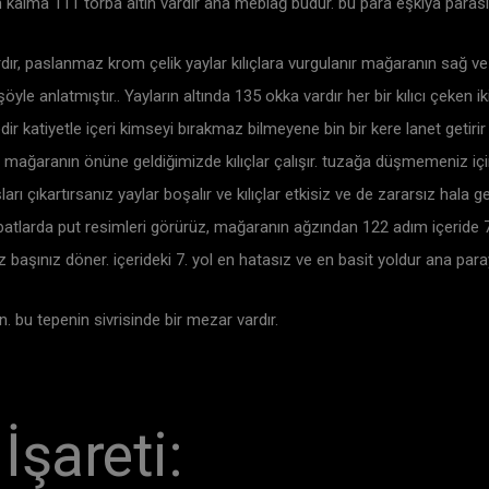
alma 111 torba altın vardır ana meblağ budur. bu para eşkiya parasıd
rdır, paslanmaz krom çelik yaylar kılıçlara vurgulanır mağaranın sağ ve 
öyle anlatmıştır.. Yayların altında 135 okka vardır her bir kılıcı çeken iki
dir katiyetle içeri kimseyi bırakmaz bilmeyene bin bir kere lanet geti
 mağaranın önüne geldiğimizde kılıçlar çalışır. tuzağa düşmemeniz iç
ı çıkartırsanız yaylar boşalır ve kılıçlar etkisiz ve de zararsız hala g
ebatlarda put resimleri görürüz, mağaranın ağzından 122 adım içeride 7 
başınız döner. içerideki 7. yol en hatasız ve en basit yoldur ana para
ın. bu tepenin sivrisinde bir mezar vardır.
İşareti: