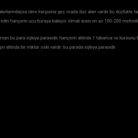
kınlarındaysa dere karşısına geç orada düz alan vardır bu düzlükte ta
t edin hançerin ucu buraya bakıyor olmalı arası en az 100-200 metredir
rsan bu para eşkiya parasıdır, hançerin altında 1 tabanca ve kursunu bi
şın altında bir miktar oski vardır. bu parada eşkiya parasıdır.