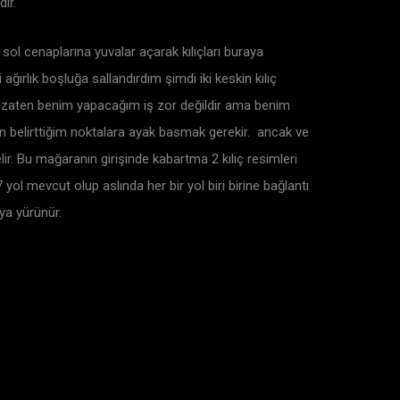
ır.
sol cenaplarına yuvalar açarak kılıçları buraya
 ağırlık boşluğa sallandırdım şimdi iki keskin kılıç
rir zaten benim yapacağım iş zor değildir ama benim
in belirttiğim noktalara ayak basmak gerekir. ancak ve
elir. Bu mağaranın girişinde kabartma 2 kılıç resimleri
yol mevcut olup aslında her bir yol biri birine bağlantı
ya yürünür.