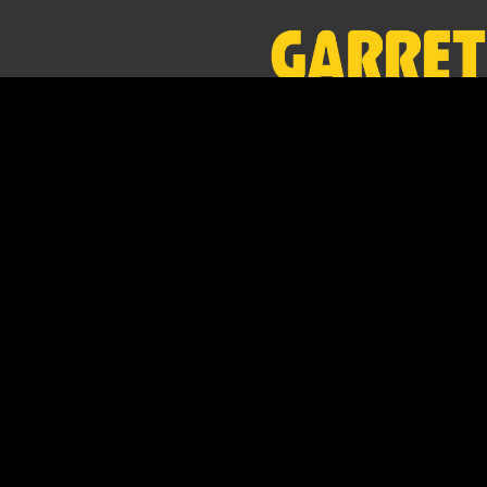
Yüksek performanslı, kablosuz,
ergonomik ve dünyanın en hafif
dedektörleri. Garret Dedektör Tür
güvence altındasınız.
Whatsapp ile Bize U