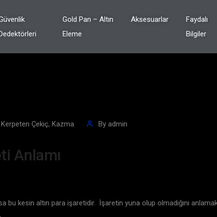
Güvenlik
Gold Pan – Altın
Aksesuarlar
Faydalı
Dedektörleri
Eleme
Bilgiler
a, Kerpeten Çekiç, Kazma
By
admin
eti Anlamı
arsa bu kesin altın para işaretidir. İşaretin yuna olup olmadığını anlam