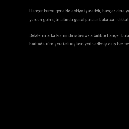
Hançer kama genelde eşkiya işaretidir, hançer dere ya
yerden gelmiştir altında güzel paralar bulursun. dikka
Şelalenin arka kısmında istavrozla birlikte hançer bulu
haritada tüm şerefeli taşların yeri verilmiş olup her ta