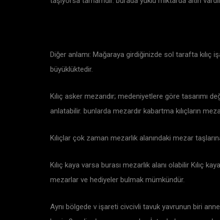
taşıyorsa tamamdır. burada yüklü miktarda altın vardır
Diğer anlamı: Mağaraya girdiğinizde sol tarafta kılıç işa
büyüklüktedir.
Kılıç asker mezarıdır; medeniyetlere göre tasarımı değiş
anlatabilir. bunlarda mezardır kabartma kılıçların mezar
Kılıçlar çok zaman mezarlık alanındaki mezar taşların
Kılıç kaya varsa burası mezarlık alanı olabilir Kılıç k
mezarlar ve hediyeler bulmak mümkündür.
Aynı bölgede v işareti civcivli tavuk yavrunun biri an