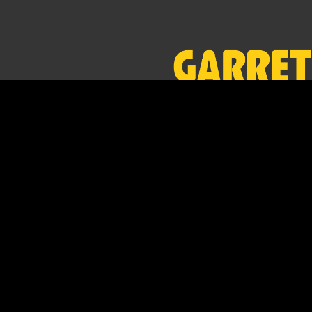
Yüksek performanslı, kablosuz,
ergonomik ve dünyanın en hafif
dedektörleri. Garret Dedektör Tür
güvence altındasınız.
Whatsapp ile Bize U