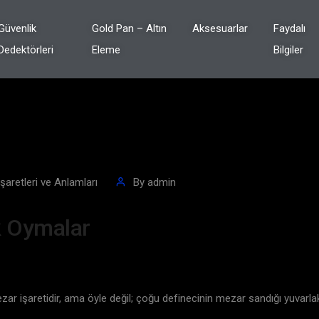
Güvenlik
Gold Pan – Altın
Aksesuarlar
Faydalı
Dedektörleri
Eleme
Bilgiler
aretleri ve Anlamları
By
admin
k Oymalar
 işaretidir, ama öyle değil; çoğu definecinin mezar sandığı yuvarlaklar