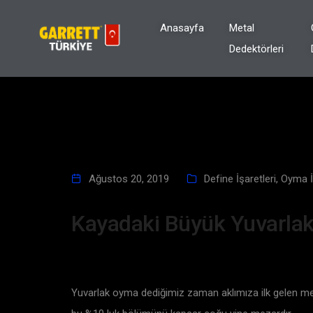
Anasayfa
Metal
Dedektörleri
Ağustos 20, 2019
Define İşaretleri
,
Oyma İş
Kayadaki Büyük Yuvarla
Yuvarlak oyma dediğimiz zaman aklımıza ilk gelen mezar