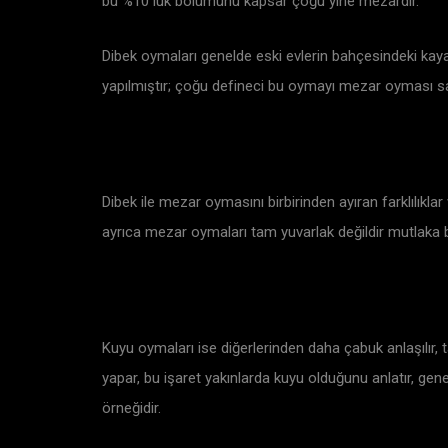
bu %10 luk bölümünü kapsar çoğu yine mezardır.
Dibek oymaları genelde eski evlerin bahçesindeki kayala
yapılmıştır; çoğu defineci bu oymayı mezar oyması san
Dibek ile mezar oymasını birbirinden ayıran farklılıklar
ayrıca mezar oymaları tam yuvarlak değildir mutlaka bi
Kuyu oymaları ise diğerlerinden daha çabuk anlaşılır, t
yapar, bu işaret yakınlarda kuyu olduğunu anlatır, gen
örneğidir.