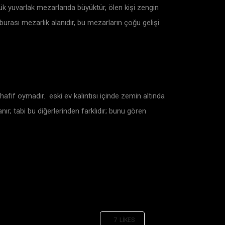
ük yuvarlak mezarlarıda büyüktür, ölen kişi zengin
ası mezarlık alanıdır, bu mezarların çoğu gelişi
ı hafif oymadır. eski ev kalıntısı içinde zemin altında
r; tabi bu diğerlerinden farklıdır; bunu gören
7
LIKES