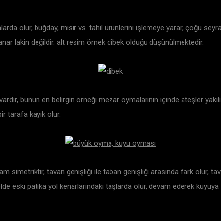
rda olur, buğday, mısır vs. tahıl ürünlerini işlemeye yarar, çoğu seyrard
ar lakin değildir. alt resim örnek dibek olduğu düşünülmektedir.
 vardır, bunun en belirgin örneği mezar oymalarının içinde ateşler yakılı
r tarafa kayık olur.
am simetriktir, tavan genişliği ile taban genişliği arasında fark olur, 
elde eski patika yol kenarlarındaki taşlarda olur, devam ederek kuyuya