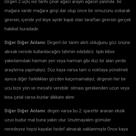
Dirgen 2 uçlu ise tarihi çınar ağacı arayın ağacın yanında bir
mağara vardır mağara girişi dar olup önce bir omuzunu sokarak
girersin, içeride yol ikiye ayrılır kapılı olan taraftan girersin gerçek
hakikat buradadır.
Diğer Diğer Anlamı:
Dirgen’i bir tarım aleti olduğunu göz önüne
alırsak nerede kullanılacağını tahmin edebiliriz. tıpkı kilise
yakınlarındaki harman yeri veya harman gibi düz bir alan yerde
araştırma yapmalıyız. Düz kaya varsa tam o noktaya yönelmeli
ayrıca diğer farklılıkları gözden kaçırmamalıyız. dirgenin her bir
ucu bize yön ve mesafe verebilir. olması gerekenden uzun veya
kısa çatal varsa bunlar dikkate alınır.
Diğer Diğer Anlamı:
dirgen varsa bu 2. işarettir aranan eksik
uzuv budur mal buna yakın olur. Unutmayalım gömüler
neredeyse hepsi kayalar hedef alınarak saklanmıştır.Önce kaya