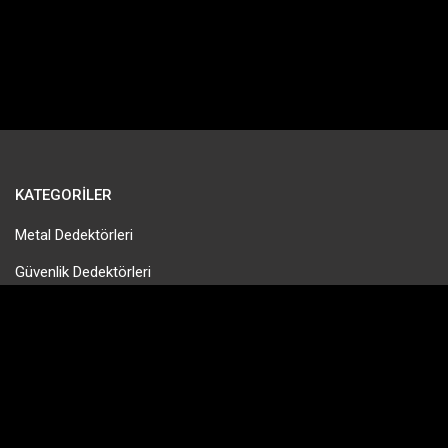
KATEGORILER
Metal Dedektörleri
Güvenlik Dedektörleri
Gold Pan & Altın Eleme
Tek Para Dedektörleri
Define Dedektörleri
PinPointer Cihazları