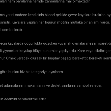
ışmaları hem paralarına hemde zamanlarına mal olmaktadır.
anın yerini sadece kendisinin bilecei şekilde çevre kayalara bırakıla
tır. Kayalara yapılan her figürün motifin mutlaka bir anlamı vardır
l sembollerdir.
eğin kayalarda çoğunlukta gözüken yuvarlak oymalar mezarı işaretidir
li yiyecekler koyulup ölüye sunumlar yapılıyordu, Kare veya dikdörtgen 
nur. Örnek verecek olursak bir buğday başağı berekettir, bereketi sembol
re bunları biz bir kategoriye ayırılarım
let adamalarının makamlarını ve devlet sınırlarını sembolize eder.
e din adamını sembolizme eder