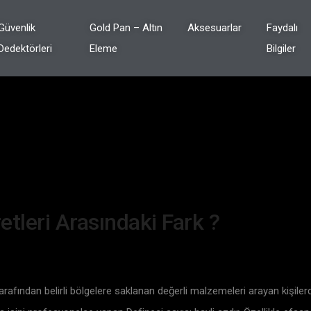
Güvenlik
Gold Pan – Altın
Aksesuarlar
Faydalı
Dedektörleri
Eleme
Bilgiler
etleri Arasındaki Fark ?
 tarafından belirli bölgelere saklanan değerli malzemeleri arayan kişile