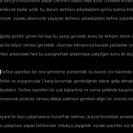
 işini profesyonelce yapan Defineci sayısı hayli azdır, Özellikle efsa
 denilecek kadar azdır. bu durum defineci arkadaşların gömü bulma ihtima
mıştır. oysaki ülkemizde yaşayan defineci arkadaşların define işaretleri
ında gözleri gören her kişi bu yazıyı görebilir, bunu bir iletişim zinciri o
yı’da biliyor olması gereklidir. okumayı bilmiyorsa burada yazılanlar 
aretleri arasındaki fark bu paragraftaki anlatmaya çalıştığım konu ile doğr
Define işaretleri bir nevi şifreleme yöntemidir. bu bazen zor bazende 
al afetler ve soyguncular ) karşı korumak, gerektiğinde tekrar gelip al
e diyebiliriz. Define işaretleri en çok kabartma ve oyma şeklinde karşım
enmeyecek yerlerde olması dikkat edilmesi gereken diğer bir önemli nok
başarılı bir kazı çalışmasına muvaffak olamaz, araziyi köstebek yuvası
alışması yapan Defineciler oldukça yaygındır. oysaki işaretler sizi kilo