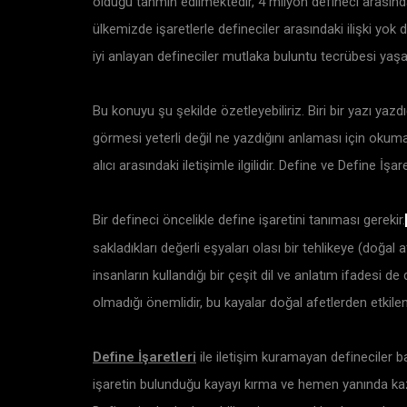
olduğu tahmin edilmektedir, 4 milyon defineci arasında
ülkemizde işaretlerle defineciler arasındaki ilişki yok
iyi anlayan defineciler mutlaka buluntu tecrübesi yaşa
Bu konuyu şu şekilde özetleyebiliriz. Biri bir yazı yazdığ
görmesi yeterli değil ne yazdığını anlaması için okuma
alıcı arasındaki iletişimle ilgilidir. Define ve Define İş
Bir defineci öncelikle define işaretini tanıması gerekir.
sakladıkları değerli eşyaları olası bir tehlikeye (doğ
insanların kullandığı bir çeşit dil ve anlatım ifadesi d
olmadığı önemlidir, bu kayalar doğal afetlerden etkil
Define İşaretleri
ile iletişim kuramayan defineciler 
işaretin bulunduğu kayayı kırma ve hemen yanında kazı ç