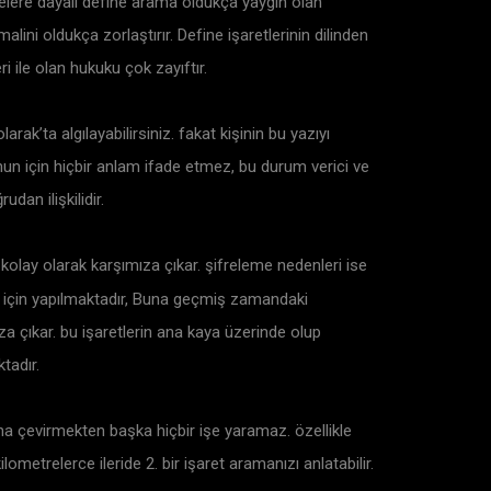
nelere dayalı define arama oldukça yaygın olan
lini oldukça zorlaştırır. Define işaretlerinin dilinden
 ile olan hukuku çok zayıftır.
larak’ta algılayabilirsiniz. fakat kişinin bu yazıyı
onun için hiçbir anlam ifade etmez, bu durum verici ve
udan ilişkilidir.
kolay olarak karşımıza çıkar. şifreleme nedenleri ise
mak için yapılmaktadır, Buna geçmiş zamandaki
ıza çıkar. bu işaretlerin ana kaya üzerinde olup
tadır.
na çevirmekten başka hiçbir işe yaramaz. özellikle
metrelerce ileride 2. bir işaret aramanızı anlatabilir.