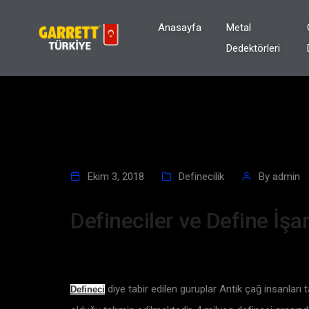
Anasayfa
Metal
Dedektörleri
Ekim 3, 2018
Definecilik
By
admin
Defineciler ve Define İşar
diye tabir edilen guruplar Antik çağ insanları
Defineci