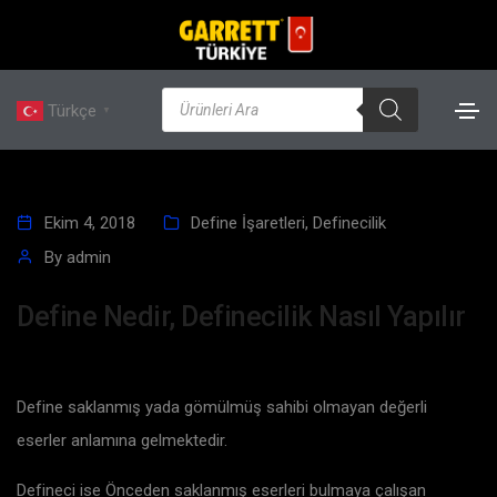
Türkçe
▼
Ekim 4, 2018
Define İşaretleri
,
Definecilik
By
admin
Define Nedir, Definecilik Nasıl Yapılır
Define saklanmış yada gömülmüş sahibi olmayan değerli
eserler anlamına gelmektedir.
Defineci ise Önceden saklanmış eserleri bulmaya çalışan