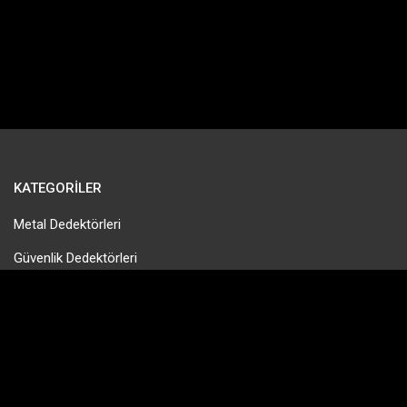
KATEGORILER
Metal Dedektörleri
Güvenlik Dedektörleri
Gold Pan & Altın Eleme
Tek Para Dedektörleri
Define Dedektörleri
PinPointer Cihazları