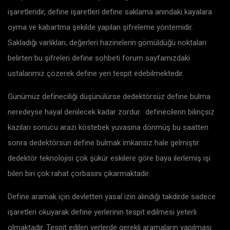
işaretleridir, define işaretleri define saklama anındaki kayalara
oyma ve kabartma şekilde yapılan şifreleme yöntemidir.
Sakladığı varlıkları, değerleri hazinelerin gömüldüğü noktaları
belirten bu şifreleri define sohbeti forum sayfamızdaki
ustalarımız çözerek define yeri tespit edebilmektedir.
Günümüz defineciliği düşünülürse dedektörsüz define bulma
neredeyse hayal denilecek kadar zordur. definecilerin bilinçsiz
kazıları sonucu arazi köstebek yuvasına dönmüş bu saatten
sonra dedektörsün define bulmak imkansız hale gelmiştir.
dedektör teknolojisi çok şükür eskilere göre baya ilerlemiş işi
bilen biri çok rahat çorbasını çıkarmaktadır.
Define aramak için devletten yasal izin alındığı takdirde sadece
işaretleri okuyarak define yerlerinin tespit edilmesi yeterli
olmaktadır. Tespit edilen yerlerde gerekli aramaların yapılması