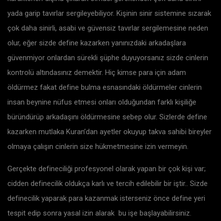
yada garip tavırlar sergileyebiliyor. Kişinin sinir sistemine sızarak
çok daha sinirli, asabi ve güvensiz tavırlar sergilemesine neden
olur, eğer sizde define kazarken yanınızdaki arkadaşlara
güvenmiyor onlardan sürekli şüphe duyuyorsanız sizde cinlerin
kontrolü altındasınız demektir. Hiç kimse para için adam
öldürmez fakat define bulma esnasındaki öldürmeler cinlerin
insan beynine nüfus etmesi onları olduğundan farklı kişiliğe
büründürüp arkadaşını öldürmesine sebep olur. Sizlerde define
kazarken mutlaka Kuran’dan ayetler okuyup takva sahibi bireyler
olmaya çalışın cinlerin size hükmetmesine izin vermeyin.
Gerçekte defineciliği profesyonel olarak yapan bir çok kişi var;
cidden definecilik oldukça karlı ve tercih edilebilir bir iştir.. Sizde
definecilik yaparak para kazanmak isterseniz önce define yeri
tespit edip sonra yasal izin alarak bu işe başlayabilirsiniz.