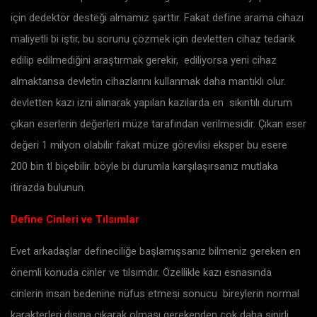
için dedektör desteği almamız şarttır. Fakat define arama cihazı
maliyetli bi iştir, bu sorunu çözmek için devletten cihaz tedarik
edilip edilmediğini araştırmak gerekir, ediliyorsa yeni cihaz
almaktansa devletin cihazlarını kullanmak daha mantıklı olur.
devletten kazı izni alınarak yapılan kazılarda en sıkıntılı durum
çıkan eserlerin değerleri müze tarafından verilmesidir. Çıkan eser
değeri 1 milyon olabilir fakat müze görevlisi eksper bu esere
200 bin tl biçebilir. böyle bi durumla karşılaşırsanız mutlaka
itirazda bulunun.
Define Cinleri ve Tılsımlar
Evet arkadaşlar defineciliğe başlamışsanız bilmeniz gereken en
önemli konuda cinler ve tılsımdır. Özellikle kazı esnasında
cinlerin insan bedenine nüfus etmesi sonucu bireylerin normal
karakterleri dışına çıkarak olması gerekenden çok daha sinirli