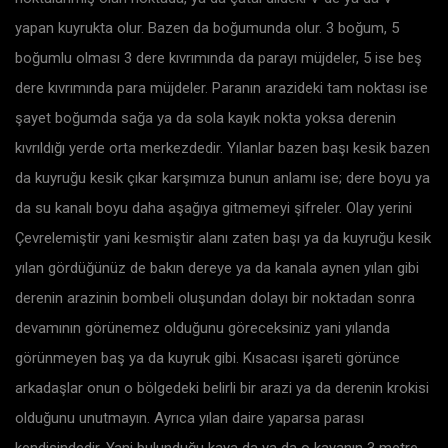
yapan kuyrukta olur. Bazen da boğumunda olur. 3 boğum, 5
boğumlu olması 3 dere kıvrımında da parayı müjdeler, 5 ise beş
dere kıvrımında para müjdeler. Paranın arazideki tam noktası ise
şayet boğumda sağa ya da sola kayık nokta yoksa derenin
kıvrıldığı yerde orta merkezdedir. Yılanlar bazen başı kesik bazen
da kuyruğu kesik çıkar karşımıza bunun anlamı ise; dere boyu ya
da su kanalı boyu daha aşağıya gitmemeyi şifreler. Olay yerini
Çevrelemiştir yani kesmiştir alanı zaten başı ya da kuyruğu kesik
yılan gördüğünüz de bakın dereye ya da kanala aynen yılan gibi
derenin arazinin bombeli oluşundan dolayı bir noktadan sonra
devamının görünemez olduğunu göreceksiniz yani yılanda
görünmeyen baş ya da kuyruk gibi. Kısacası işareti görünce
arkadaşlar onun o bölgedeki belirli bir arazi ya da derenin krokisi
olduğunu unutmayın. Ayrıca yılan daire yaparsa parası
kendisindedir. Yani bulunduğu kaya da ya da o kayanın 3 metre