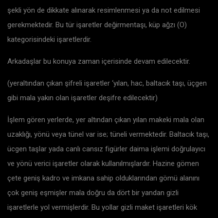
şekli yön de dikkate alınarak resimlenmesi ya da not edilmesi
gerekmektedir. Bu tür işaretler değirmentaşı, küp ağzı (O)
kategorisindeki işaretlerdir.
Arkadaşlar bu konuya zaman içerisinde devam edilecektir.
(yeraltından çıkan şifreli işaretler ‘yılan, hac, baltacık taşı, üçgen
gibi mala yakın olan işaretler deşifre edilecektir)
İşlem gören yerlerde, yer altından çıkan yılan makeki mala olan
uzaklığı, yönü veya tünel var ise; tüneli vermektedir. Baltacık taşı,
ücgen taşlar yada canlı cansız figürler daima işlemi doğrulayıcı
ve yönü verici işaretler olarak kullanılmışlardır. Hazine gömen
çete geniş kadro ve imkana sahip olduklarından gömü alanını
çok geniş eşmişler mala doğru da dört bir yandan gizli
işaretlerle yol vermişlerdir. Bu yollar gizli maket işaretleri kök