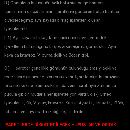
B.) Gömülerin bulunduğu belli bölümün bölge haritası
durumunda olup,definenin işaretlerini gösteren bölge haritası
diyebileceğimiz aynı kayada birkaç işaretten oluşan
işaretlerimiz.
b.1) Aynı kayada birkaç tane canlı cansız ve geometrik
işaretlerin bulunduğunu birçok arkadaşımız görmüştür. Aynı
kaya da istavroz, V, oyma delik ve üçgen gibi.
C.) – İşaretler genellikle gömünün bulunduğu araziyi şekli ve
metre kare cinsinden ölçümünü verir. İşarete olan bu arazinin
orta merkezine olan uzaklığını da verir.İşaret aynı zaman da
pusula gibidir. Mutlaka her işarette yön vardır. c.1-) Örnek
işaretler :U, Ok, V, yılan, istavroz, Kartal, Ayak İzi, tırnak İzi, tüfek,
tabanca ve sayamadımız diğer işaretlerde.
İŞARETLERDE DİKKAT EDİLECEK HUSUSLAR VE ORTAK