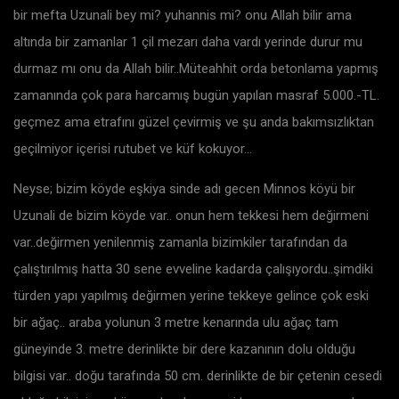
bir mefta Uzunali bey mi? yuhannis mi? onu Allah bilir ama
altında bir zamanlar 1 çil mezarı daha vardı yerinde durur mu
durmaz mı onu da Allah bilir..Müteahhit orda betonlama yapmış
zamanında çok para harcamış bugün yapılan masraf 5.000.-TL.
geçmez ama etrafını güzel çevirmiş ve şu anda bakımsızlıktan
geçilmiyor içerisi rutubet ve küf kokuyor…
Neyse; bizim köyde eşkiya sinde adı gecen Minnos köyü bir
Uzunali de bizim köyde var.. onun hem tekkesi hem değirmeni
var..değirmen yenilenmiş zamanla bizimkiler tarafından da
çalıştırılmış hatta 30 sene evveline kadarda çalışıyordu..şimdiki
türden yapı yapılmış değirmen yerine tekkeye gelince çok eski
bir ağaç.. araba yolunun 3 metre kenarında ulu ağaç tam
güneyinde 3. metre derinlikte bir dere kazanının dolu olduğu
bilgisi var.. doğu tarafında 50 cm. derinlikte de bir çetenin cesedi