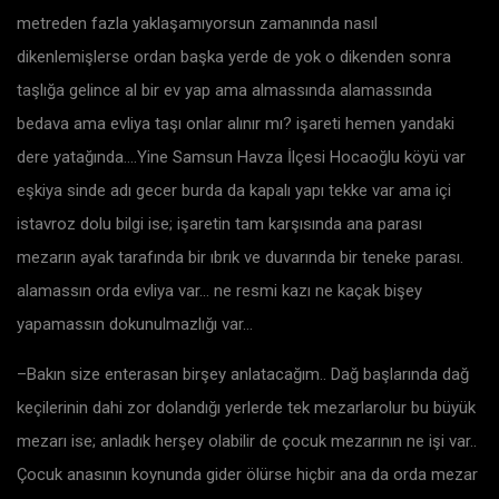
metreden fazla yaklaşamıyorsun zamanında nasıl
dikenlemişlerse ordan başka yerde de yok o dikenden sonra
taşlığa gelince al bir ev yap ama almassında alamassında
bedava ama evliya taşı onlar alınır mı? işareti hemen yandaki
dere yatağında….Yine Samsun Havza İlçesi Hocaoğlu köyü var
eşkiya sinde adı gecer burda da kapalı yapı tekke var ama içi
istavroz dolu bilgi ise; işaretin tam karşısında ana parası
mezarın ayak tarafında bir ıbrık ve duvarında bir teneke parası.
alamassın orda evliya var… ne resmi kazı ne kaçak bişey
yapamassın dokunulmazlığı var…
–Bakın size enterasan birşey anlatacağım.. Dağ başlarında dağ
keçilerinin dahi zor dolandığı yerlerde tek mezarlarolur bu büyük
mezarı ise; anladık herşey olabilir de çocuk mezarının ne işi var..
Çocuk anasının koynunda gider ölürse hiçbir ana da orda mezar