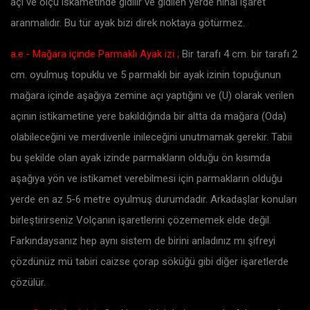
açı ve ölçü iskametinde gidilir ve gidilen yerde nihai işaret
aranmalıdır. Bu tür ayak bizi direk noktaya götürmez.
a.e.- Mağara içinde Parmaklı Ayak izi ;
Bir tarafı 4 cm. bir tarafı 2
cm. oyulmuş topuklu ve 5 parmaklı bir ayak izinin topuğunun
mağara içinde aşağıya zemine açı yaptığını ve (U) olarak verilen
açının istikametine yere bakıldığında bir altta da mağara (Oda)
olabileceğini ve merdivenle inileceğini unutmamak gerekir. Tabii
bu şekilde olan ayak izinde parmakların olduğu ön kısımda
aşağıya yön ve istikamet verebilmesi için parmakların olduğu
yerde en az 5-6 metre oyulmuş durumdadır. Arkadaşlar konuları
birleştirirseniz Volçanın işaretlerini çözememek elde değil.
Farkındaysanız hep aynı sistem de birini anladınız mı şifreyi
çözdünüz mü tabiri caizse çorap söküğü gibi diğer işaretlerde
çözülür.