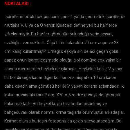
NOKTALARI :
İşaretlerin ortak noktası canlı cansız ya da geometrik işaretlerde
mutlaka V, U ya da O vardır. Kısacası define yeri bu harflerde
şifrelenmiştir. Bu harfler gömünün bulunduğu yerin açısını,
uzaklığını vermektedir. Ölçü birimi olarakta 70 cm. arşın ve 23
cm. karış kullanılmıştır. Örneğin; eşkiya sin de adı geçen çolak
papaz onun işareti çeşmede olduğu gibi gömüye çok yakın bir
alanda mermerden heykeli de çıkmıştır. Heykelde kollar V yapıp
bir kol dirseğe kadar diğer kol ise ona nispeten 10 cm.kadar
daha kısadır. ama gömüsü her iki V yapan kolların açısındadır. İki
kolun arasındaki fark 7 cm. X70 = 5 metre güneyinde gömüsü
bulunmaktadır. Bu heykel köylü tarafından çıkarılmış ve
bahçeduvarı olarak normal kırma taşlarla örülmüştür arkadaşlar.
Kısmet olursa bu taşın fotosonu da çekip siteye atacağım. Bu
örnekle hareket edersek; herkesçebilinen diğer işaretlerde ki