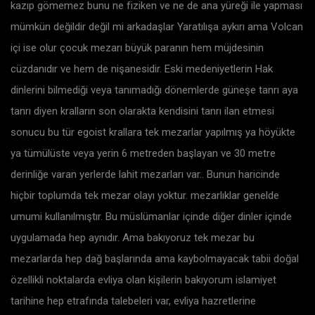
kazıp gömemez bunu ne fiziken ve ne de ana yüreği ile yapması
mümkün değildir değil mi arkadaşlar Yaratılışa aykırı ama Volcan
içi ise olur çocuk mezarı büyük paranın hem müjdesinin
cüzdanıdır ve hem de nişanesidir. Eski medeniyetlerin Hak
dinlerini bilmediği veya tanımadığı dönemlerde güneşe tanrı aya
tanrı diyen kralların son olarakta kendisini tanrı ilan etmesi
sonucu bu tür egoist krallara tek mezarlar yapılmış ya höyükte
ya tümülüste veya yerin 6 metreden başlayan ve 30 metre
derinliğe varan yerlerde lahit mezarları var.. Bunun haricinde
hiçbir toplumda tek mezar olayı yoktur. mezarlıklar genelde
umumi kullanılmıştır. Bu müslümanlar içinde diğer dinler içinde
uygulamada hep aynıdır. Ama bakıyoruz tek mezar bu
mezarlarda hep dağ başlarında ama kaybolmayacak tabii doğal
özellikli noktalarda evliya olan kişilerin bakıyorum islamiyet
tarihine hep etrafında talebeleri var, evliya hazretlerine