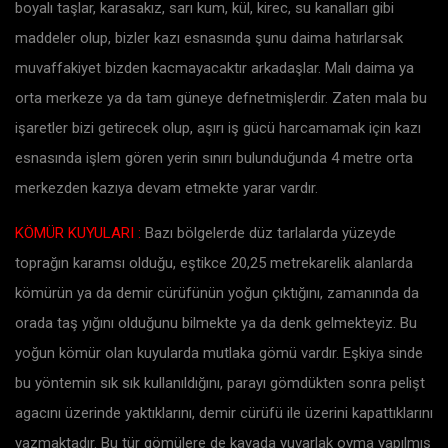
boyalı taşlar, karasakız, sarı kum, kül, kirec, su kanalları gibi
maddeler olup, bizler kazı esnasında şunu daima hatırlarsak
muvaffakiyet bizden kacmayacaktır arkadaşlar. Malı daima ya
orta merkeze ya da tam güneye defnetmişlerdir. Zaten mala bu
işaretler bizi getirecek olup, aşırı iş gücü harcamamak için kazı
esnasında işlem gören yerin sınırı bulunduğunda 4 metre orta
merkezden kazıya devam etmekte yarar vardır.
KÖMÜR KUYULARI :
Bazı bölgelerde düz tarlalarda yüzeyde
toprağın karamsı olduğu, eştikce 20,25 metrekarelik alanlarda
kömürün ya da demir cürüfünün yoğun çıktığını, zamanında da
orada taş yığını olduğunu bilmekte ya da denk gelmekteyiz. Bu
yoğun kömür olan kuyularda mutlaka gömü vardır. Eşkiya sinde
bu yöntemin sık sık kullanıldığını, parayı gömdükten sonra pelişt
agacını üzerinde yaktıklarını, demir cürüfü ile üzerini kapattıklarını
yazmaktadır. Bu tür gömülere de kayada yuvarlak oyma yapılmış