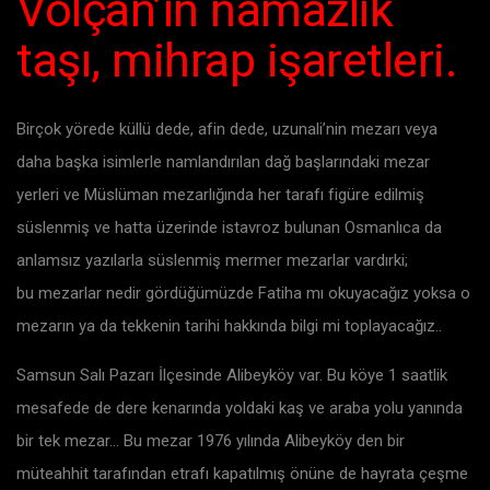
Volçan’ın namazlık
taşı, mihrap işaretleri.
Birçok yörede küllü dede, afin dede, uzunali’nin mezarı veya
daha başka isimlerle namlandırılan dağ başlarındaki mezar
yerleri ve Müslüman mezarlığında her tarafı figüre edilmiş
süslenmiş ve hatta üzerinde istavroz bulunan Osmanlıca da
anlamsız yazılarla süslenmiş mermer mezarlar vardırki;
bu mezarlar nedir gördüğümüzde Fatiha mı okuyacağız yoksa o
mezarın ya da tekkenin tarihi hakkında bilgi mi toplayacağız..
Samsun Salı Pazarı İlçesinde Alibeyköy var. Bu köye 1 saatlik
mesafede de dere kenarında yoldaki kaş ve araba yolu yanında
bir tek mezar… Bu mezar 1976 yılında Alibeyköy den bir
müteahhit tarafından etrafı kapatılmış önüne de hayrata çeşme