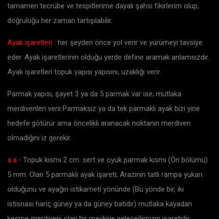
tamamen tecrübe ve tespitlerime dayalı şahsi fikirlerim olup,
doğruluğu her zaman tartışılabilir.
Ayak işaretleri :
her şeyden önce yol verir ve yürümeyi tavsiye
eder. Ayak işaretlerinin olduğu yerde define aramak anlamsızdır.
Ayak işaretleri topuk yapısı yapısını, uzaklığı verir.
Parmak yapısı, şayet 3 ya da 5 parmak var ise; mutlaka
merdivenleri verir.Parmaksız ya da tek parmaklı ayak bizi yine
hedefe götürür ama öncelikli aranacak noktanın merdiven
olmadığını iz gerekir.
a.a.-
Topuk kısmı 2 cm. sert ve oyuk parmak kısmı (Ön bölümü)
5 mm. Olan 5 parmaklı ayak işareti; Arazinin tatlı rampa yukarı
olduğunu ve ayağın istikameti yönünde (Bu yönde bir, iki
istisnası hariç güney ya da güney batıdır) mutlaka kayadan
kesme merdiveni olan bir mevkiye geleceğimizin işaretidir.