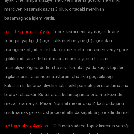
ayak: yine rampa araziye merdivenli alama götürür ne var ki;
merdiven basamak sayısı 3 olup, ortadaki merdiven
basamağında işlem vardır.
a.c.- Tek parmaklı Ayak :
Topuk kısmı derin ayak işareti yine
topuğun yaptığı (U) açısı istikametine yine (U) açısından
alacağımız ölçüden de bulacağımız metre cinsinden veriye göre
gidildiğinde arazide hafif uzunlamasına yığma bir alan
aramalıyız. Yığma derken höyük, Tümülüs ya da küçük tepeler
algılanmasın. Üzerinden traktörün rahatlıkla geçebileceği
kabartılmış bir arazi diyelim tabii şekil parmak gibi uzunlamasına
bi arazi olacaktır. Bu tür arazi bulunduğunda orta merkezinde
mezar aramalıyız. Mezar Normal mezar olup 2. katlı olduğunu
unutmamak gerekir.Üstte ceset altında kapak taşı ve altında mal.
a.d.Parmaksız Ayak izi:
– P Bunda sadece topuk kısmının verdiği