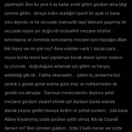
yapılmıştır. Ben bu yere 6 ay kadar evvel gittim gördüm ama bilgi
üzerine gittim.. dereye indim aradığım işaret bir ayak izi bana
yürü diyordu ve bir seccade (namazlık taşı) kıblesini şaşırmış bir
seccade neyse yer doğru idi müteahhit mezarın etrafını
betonlamış ve zeminide betonlamış mezarın içini toprağını Allah
bilir bişey var mı yok mu? Ama eskiden vardı 1 kazan para….
neyse burda resmi kazı yapılamaz kacak desen işimiz sadece
işi çözmek… doğruluğunu anlamak için gittim ve herşey
anlatıldığı gibi idi… Fatiha okumadım…. çıktım ki; jandarma bizi
çevirdi o günde genel arama günü imiş ve mahkemeden de
gerekli izni almışlar… Samsun merkezdenim deyince şehit
mezarını gördüm ziyaret etmek için durdum burda aslında
alacak peşine geldim buraya dedim ve şehidi sordum… oda bana
Alibey köydenmiş yolda yürüken şehit olmuş Adı da Uzunali
demez mi? Ben içimden güldüm.. Orda 2 katlı mezar var üstte