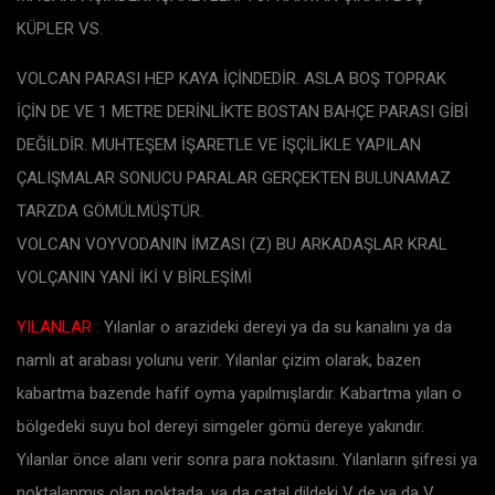
KÜPLER VS.
VOLCAN PARASI HEP KAYA İÇİNDEDİR. ASLA BOŞ TOPRAK
İÇİN DE VE 1 METRE DERİNLİKTE BOSTAN BAHÇE PARASI GİBİ
DEĞİLDİR. MUHTEŞEM İŞARETLE VE İŞÇİLİKLE YAPILAN
ÇALIŞMALAR SONUCU PARALAR GERÇEKTEN BULUNAMAZ
TARZDA GÖMÜLMÜŞTÜR.
VOLCAN VOYVODANIN İMZASI (Z) BU ARKADAŞLAR KRAL
VOLÇANIN YANİ İKİ V BİRLEŞİMİ
YILANLAR :
Yılanlar o arazideki dereyi ya da su kanalını ya da
namlı at arabası yolunu verir. Yılanlar çizim olarak, bazen
kabartma bazende hafif oyma yapılmışlardır. Kabartma yılan o
bölgedeki suyu bol dereyi simgeler gömü dereye yakındır.
Yılanlar önce alanı verir sonra para noktasını. Yılanların şifresi ya
noktalanmış olan noktada, ya da çatal dildeki V de ya da V