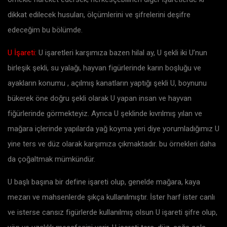
dikkat edilecek husuları, ölçümlerini ve şifrelerini deşifre
edeceğim bu bölümde.
U İşareti:
U işaretleri karşımıza bazen hilal ay, U şekli iki U’nun
birleşik şekli, su yalağı, hayvan figürlerinde karın boşluğu ve
ayakların konumu , açılmış kanatların yaptığı şekli U, boynunu
bükerek öne doğru şekli olarak U yapan insan ve hayvan
fiğürlerinde görmekteyiz. Ayrıca U şeklinde kıvrılmış yılan ve
mağara içlerinde yapılarda yağ koyma yeri diye yorumladığımız U
yine ters ve düz olarak karşımıza çıkmaktadır. bu örnekleri daha
da çoğaltmak mümkündür.
U başlı başına bir define işareti olup, genelde mağara, kaya
mezarı ve mahsenlerde şıkça kullanılmıştır. İster harf ister canlı
ve isterse cansız figürlerde kullanılmış olsun U işareti şifre olup,