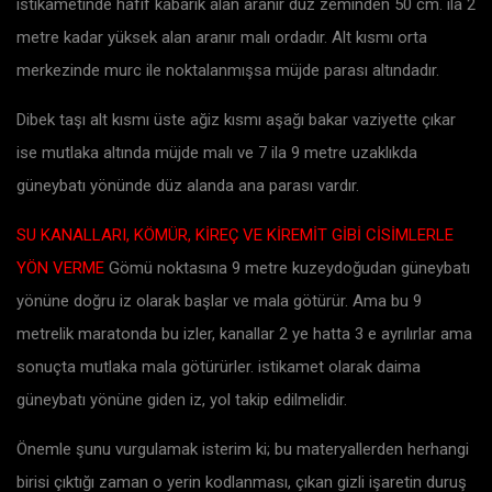
istikametinde hafif kabarık alan aranır düz zeminden 50 cm. ila 2
metre kadar yüksek alan aranır malı ordadır. Alt kısmı orta
merkezinde murc ile noktalanmışsa müjde parası altındadır.
Dibek taşı alt kısmı üste ağiz kısmı aşağı bakar vaziyette çıkar
ise mutlaka altında müjde malı ve 7 ila 9 metre uzaklıkda
güneybatı yönünde düz alanda ana parası vardır.
SU KANALLARI, KÖMÜR, KİREÇ VE KİREMİT GİBİ CİSİMLERLE
YÖN VERME
Gömü noktasına 9 metre kuzeydoğudan güneybatı
yönüne doğru iz olarak başlar ve mala götürür. Ama bu 9
metrelik maratonda bu izler, kanallar 2 ye hatta 3 e ayrılırlar ama
sonuçta mutlaka mala götürürler. istikamet olarak daima
güneybatı yönüne giden iz, yol takip edilmelidir.
Önemle şunu vurgulamak isterim ki; bu materyallerden herhangi
birisi çıktığı zaman o yerin kodlanması, çıkan gizli işaretin duruş