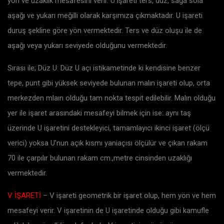
yön ve uzaklık mesafesini verir. U işareti ters, düz, sağa sola
aşağı ve yukarı meğilli olarak karşımıza çıkmaktadır. U işareti
duruş şekline göre yön vermektedir. Ters ve düz oluşu ile de
aşağı veya yukarı seviyede olduğunu vermektedir.
Sırası ile; Düz U: Düz U açı istikametinde ki kendisine benzer
tepe, punt gibi yüksek seviyede bulunan malın işareti olup, orta
merkezden mlaın olduğu tam nokta tespit edilebilir. Malın olduğu
yer ile işaret arasındaki mesafeyi bilmek için ise: aynı taş
üzerinde U işaretini destekleyici, tamamlayıcı ikinci işaret (ölçü
verici) yoksa U’nun açık kısmı yaniaçısı ölçülür ve çıkan rakam
70 ile çarpılır bulunan rakam cm.,metre cinsinden uzaklığı
vermektedir.
V İŞARETİ
– V işareti geometrik bir işaret olup, hem yön ve hem
mesafeyi verir. V işaretinin de U işaretinde olduğu gibi kamufle