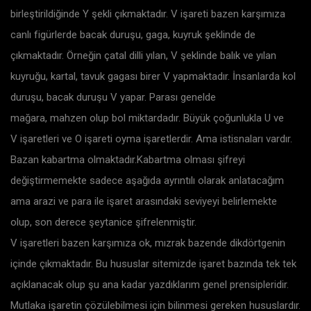
birleştirildiğinde Y şekli çıkmaktadır. V işareti bazen karşımıza
canlı figürlerde bacak duruşu, gaga, kuyruk şeklinde de
çıkmaktadır. Örneğin çatal dilli yılan, V şeklinde balık ve yılan
kuyruğu, kartal, tavuk gagası birer V yapmaktadır. İnsanlarda kol
duruşu, bacak duruşu V yapar. Parası genelde
mağara, mahzen olup bol miktardadır. Büyük çoğunlukla U ve
V işaretleri ve O işareti oyma işaretlerdir. Ama istisnaları vardır.
Bazan kabartma olmaktadır.Kabartma olması şifreyi
değiştirmemekte sadece aşağıda ayrıntılı olarak anlatacağım
ama arazi ve para ile işaret arasındaki seviyeyi belirlemekte
olup, son derece şeytanice şifrelenmiştir.
V işaretleri bazen karşımıza ok, mızrak bazende dikdörtgenin
içinde çıkmaktadır. Bu hususlar sitemizde işaret bazında tek tek
açıklanacak olup şu ana kadar yazdıklarım genel prensipleridir.
Mutlaka işaretin çözülebilmesi için bilinmesi gereken hususlardır.