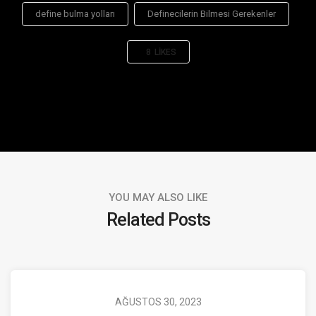
define bulma yolları
Definecilerin Bilmesi Gerekenler
8
LIKES
YOU MAY ALSO LIKE
Related Posts
AĞUSTOS 30, 2023