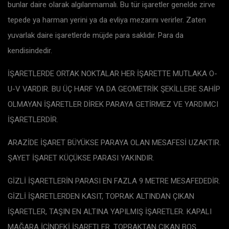
bunlar daire olarak algılanmamalı. Bu tür işaretler genelde zirve
tepede ya harman yerini ya da evliya mezarını verirler. Zaten
yuvarlak daire işaretlerde müjde para saklıdır. Para da
kendisindedir.
İŞARETLERDE ORTAK NOKTALAR HER İŞARETTE MUTLAKA O-
U-V VARDIR. BU ÜÇ HARF YA DA GEOMETRİK ŞEKİLLERE SAHİP
OLMAYAN İŞARETLER DİREK PARAYA GETİRMEZ VE YARDIMCI
İŞARETLERDİR.
ARAZİDE İŞARET BÜYÜKSE PARAYA OLAN MESAFESİ UZAKTIR.
ŞAYET İŞARET KÜÇÜKSE PARASI YAKINDIR.
GİZLİ İŞARETLERİN PARASI EN FAZLA 9 METRE MESAFEDEDİR.
GİZLİ İŞARETLERDEN KASIT, TOPRAK ALTINDAN ÇIKAN
İŞARETLER, TAŞIN EN ALTINA YAPILMIŞ İŞARETLER. KAPALI
MAĞARA İÇİNDEKİ İŞARETLER. TOPRAKTAN ÇIKAN BOŞ