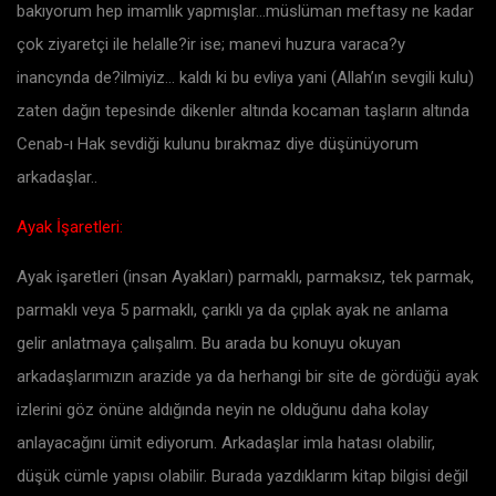
bakıyorum hep imamlık yapmışlar…müslüman meftasy ne kadar
çok ziyaretçi ile helalle?ir ise; manevi huzura varaca?y
inancynda de?ilmiyiz… kaldı ki bu evliya yani (Allah’ın sevgili kulu)
zaten dağın tepesinde dikenler altında kocaman taşların altında
Cenab-ı Hak sevdiği kulunu bırakmaz diye düşünüyorum
arkadaşlar..
Ayak İşaretleri:
Ayak işaretleri (insan Ayakları) parmaklı, parmaksız, tek parmak,
parmaklı veya 5 parmaklı, çarıklı ya da çıplak ayak ne anlama
gelir anlatmaya çalışalım. Bu arada bu konuyu okuyan
arkadaşlarımızın arazide ya da herhangi bir site de gördüğü ayak
izlerini göz önüne aldığında neyin ne olduğunu daha kolay
anlayacağını ümit ediyorum. Arkadaşlar imla hatası olabilir,
düşük cümle yapısı olabilir. Burada yazdıklarım kitap bilgisi değil