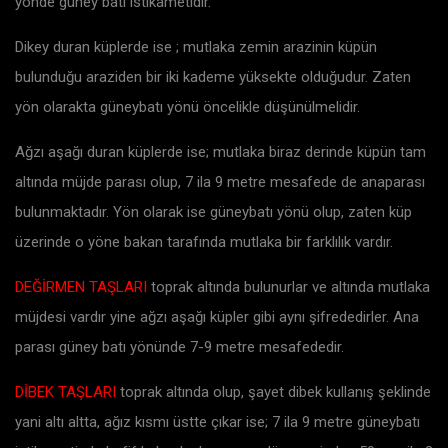
yönde güney batı istikametidir.
Dikey duran küplerde ise ; mutlaka zemin arazinin küpün
bulunduğu araziden bir iki kademe yüksekte olduğudur. Zaten
yön olarakta güneybatı yönü öncelikle düşünülmelidir.
Ağzı aşağı duran küplerde ise; mutlaka biraz derinde küpün tam
altında müjde parası olup, 7 ila 9 metre mesafede de anaparası
bulunmaktadır. Yön olarak ise güneybatı yönü olup, zaten küp
üzerinde o yöne bakan tarafında mutlaka bir farklılık vardır.
DEĞİRMEN TAŞLARI
toprak altında bulunurlar ve altında mutlaka
müjdesi vardır yine ağzı aşağı küpler gibi aynı şifrededirler. Ana
parası güney batı yönünde 7-9 metre mesafededir.
DİBEK TAŞLARI
toprak altında olup, şayet dibek kullanış şeklinde
yani altı altta, ağız kısmı üstte çıkar ise; 7 ila 9 metre güneybatı