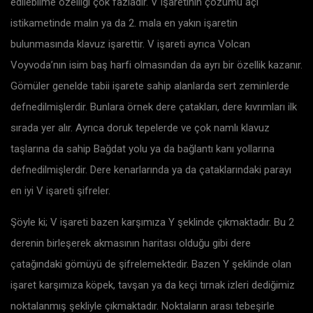
edilebilme özelliği çok fazladır. V işaretinin çözümü açı
istikametinde malın ya da 2. mala en yakın işaretin
bulunmasında klavuz işarettir. V işareti ayrıca Volcan
Voyvoda’nın isim baş harfi olmasından da ayrı bir özellik kazanır.
Gömüler genelde tabii işarete sahip alanlarda sert zeminlerde
defnedilmişlerdir. Bunlara örnek dere çatakları, dere kıvrımları ilk
sırada yer alır. Ayrıca doruk tepelerde ve çok namlı klavuz
taşlarına da sahip Bağdat yolu ya da bağlantı kanı yollarına
defnedilmişlerdir. Dere kenarlarında ya da çataklarındaki parayı
en iyi V işareti şifreler.
Şöyle ki; V işareti bazen karşımıza Y şeklinde çıkmaktadır. Bu 2
derenin birleşerek akmasının haritası olduğu gibi dere
çatağındaki gömüyü de şifrelemektedir. Bazen Y şeklinde olan
işaret karşımıza köpek, tavşan ya da keçi tırnak izleri dediğimiz
noktalanmış şekliyle çıkmaktadır. Noktaların arası tebeşirle