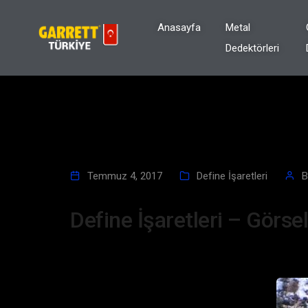
Anasayfa
Metal
Dedektörleri
Temmuz 4, 2017
Define İşaretleri
Define İşaretleri – Görsel