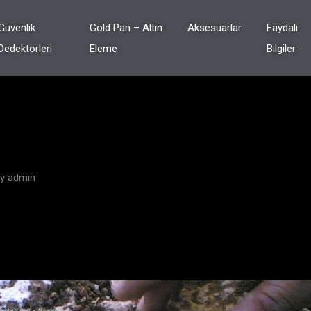
Güvenlik
Gold Pan – Altın
Aksesuarlar
Faydalı
Dedektörleri
Eleme
Bilgiler
By
admin