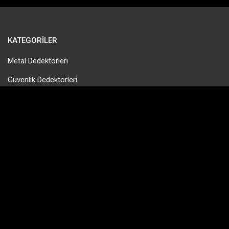
KATEGORILER
Metal Dedektörleri
Güvenlik Dedektörleri
Gold Pan & Altın Eleme
Tek Para Dedektörleri
Define Dedektörleri
PinPointer Cihazları
HIZLI MENÜ
Hakkımızda
Bayilerimiz