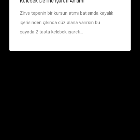
Kelebek Define İşareti Anlamı
Zirve tepenin bir kursun atımı batısında kayalık
içerisinden çıkınca düz alana varırsın bu
çayırda 2 tasta kelebek işareti...