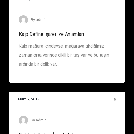
Define İşaretleri
By
admin
Kalp Define İşareti ve Anlamları
Kalp mağara içindeyse, mağaraya girdiğimiz
zaman orta yerinde dikili bir taş var ve bu taşın
ardında bir delik var...
Ekim 9, 2018
5
Define İşaretleri
By
admin