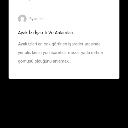
Define İşaretleri
By
admin
Ayak İzi İşareti Ve Anlamları
Ayak izleri en çok görünen işaretler arasında
yer alır, kesin yön işaretidir mezar yada define
gömüsü olduğunu anlamak...