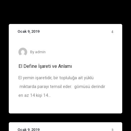
Ocak 9, 2019
4
Define İşaretleri
By
admin
El Define İşareti ve Anlamı
El yemin işaretidir, bir topluluğa ait yüklü
miktarda parayı temsil eder. gömüsü derindir
en az 14 kişi 14...
Ocak 9, 2019
3