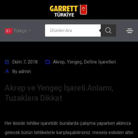
Türkçe
▼
Ekim 7, 2018
Akrep, Yengeç
,
Define İşaretleri
By
admin
Akrep ve Yengeç İşareti Anlamı,
Tuzaklara Dikkat
Her ikiside tehlike işaretidir. buralarda çalışma yaparken aklınıza
gelecek bütün tehlikelerle karşılaşabilirsiniz. mesela eskiden altın