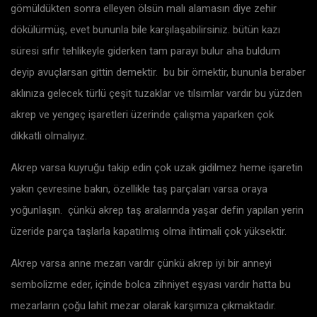
gömüldükten sonra elleyen ölsün malı alamasın diye zehir
dökülürmüş, evet bununla bile karşılaşabilirsiniz. bütün kazı
süresi sıfır tehlikeyle giderken tam parayı bulur aha buldum
deyip avuçlarsan gittin demektir. bu bir örnektir, bununla beraber
aklınıza gelecek türlü çeşit tuzaklar ve tılsımlar vardır bu yüzden
akrep ve yengeç işaretleri üzerinde çalışma yaparken çok
dikkatli olmalıyız.
Akrep varsa kuyruğu takip edin çok uzak gidilmez heme işaretin
yakın çevresine bakın, özellikle taş parçaları varsa oraya
yoğunlaşın. çünkü akrep taş aralarında yaşar defin yapılan yerin
üzeride parça taşlarla kapatılmış olma ihtimali çok yüksektir.
Akrep varsa anne mezarı vardır çünkü akrep iyi bir anneyi
sembolizme eder, içinde bolca zihniyet eşyası vardır hatta bu
mezarların çoğu lahit mezar olarak karşımıza çıkmaktadır.