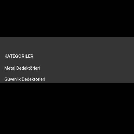
KATEGORILER
Metal Dedektörleri
Güvenlik Dedektörleri
Gold Pan & Altın Eleme
Tek Para Dedektörleri
Define Dedektörleri
PinPointer Cihazları